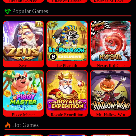
Dragon Gold 88
Chest of Caishen
Revenge of Loki Megaways™
Popular Games
Zeus
Le Pharaoh
Nexus Koi Gate
Piggy Master
Royale Expedition
Mr. Hallow-Win
Hot Games