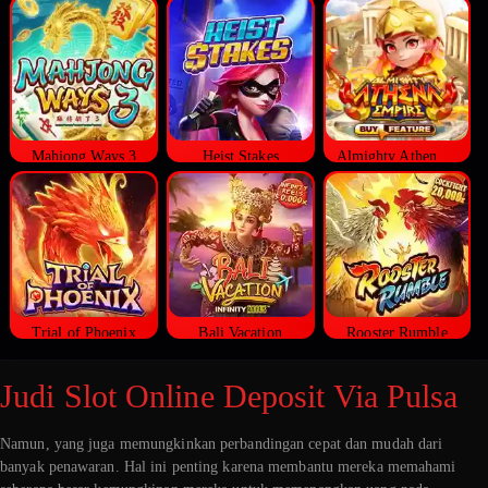
Mahjong Ways 3
Heist Stakes
Almighty Athena Empire
Trial of Phoenix
Bali Vacation
Rooster Rumble
Judi Slot Online Deposit Via Pulsa
Namun, yang juga memungkinkan perbandingan cepat dan mudah dari
banyak penawaran. Hal ini penting karena membantu mereka memahami