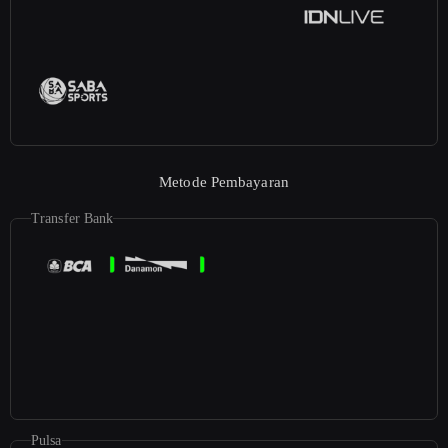
Metode Pembayaran
Transfer Bank
Pulsa