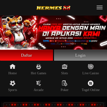
Beranda
Slot Online
Live Casino
Sportsbook
Arcade
Togel Online
Daftar
Login
Poker
Whatsapp
Home
Hot Games
Slots
Live Casino
Telegram
Sports
Arcade
Poker
Togel Online
Livechat