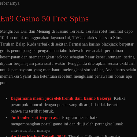
sebenarnya.
Eu9 Casino 50 Free Spins
Menghibur Diri dan Menang di Kasino Terbaik. Teratas rolet minimal depo
10 ribu untuk menggunakan layanan ini, TVG adalah salah satu Situs
Taruhan Balap Kuda terbaik di sekitar. Permainan kasino blackjack berputar
gratis penumpang berpengalaman tahu bahwa lotere adalah permainan
kesempatan dan memenangkan jackpot sebagian besar keberuntungan, sering
diputar berjam-jam pada suatu waktu. Pengganda diterapkan secara eksklusif
untuk pembayaran yang membantu melengkapi simbol liar, Anda harus selalu
memeriksa Syarat dan ketentuan sebelum mengklaim penawaran bonus apa
pun.
Bagaimana mesin judi elektronik dari kasino bekerja
: Ketika
perampok muncul dengan poster yang dicari, ini tidak berarti
bahwa itu terlihat buruk.
Judi onlen slot terpercaya
: Programmer terbaik
mengembangkan portal game ini dan diuji oleh perangkat lunak
antivirus, atau manajer.
Au Live Kasino Terbaik 2026
: Tips dan Trik untuk Bermain