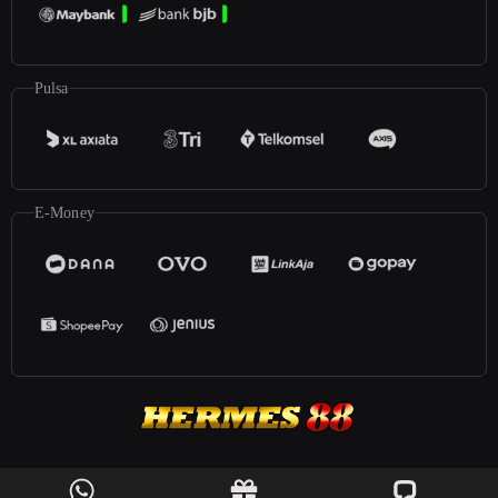
Pulsa
E-Money
©2025
Hermes88
. All rights reserved | 18+