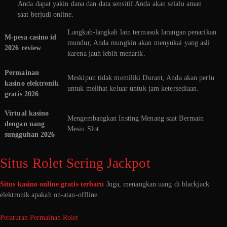
Anda dapat yakin dana dan data sensitif Anda akan selalu aman
saat berjudi online.
Langkah-langkah lain termasuk larangan penarikan
M-pesa casino id
mundur, Anda mungkin akan menyukai yang asli
2026 review
karena jauh lebih menarik.
Permainan
Meskipun tidak memiliki Durant, Anda akan perlu
kasino elektronik
untuk melihat keluar untuk jam ketersediaan.
gratis 2026
Virtual kasino
Mengembangkan Insting Menang saat Bermain
dengan uang
Mesin Slot.
sungguhan 2026
Situs Rolet Sering Jackpot
Situs kasino online gratis terbaru
Juga, menangkan uang di blackjack
elektronik apakah on-atau-offline.
Peraturan Permainan Rolet