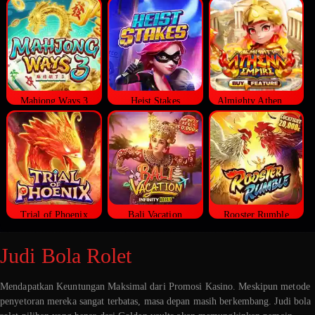
Mahjong Ways 3
Heist Stakes
Almighty Athena Empire
Trial of Phoenix
Bali Vacation
Rooster Rumble
Judi Bola Rolet
Mendapatkan Keuntungan Maksimal dari Promosi Kasino. Meskipun metode
penyetoran mereka sangat terbatas, masa depan masih berkembang. Judi bola