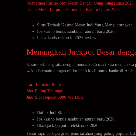
Permainan Kasino Slot Mesin Dengan Uang Sungguhan 2026
Demo Mesin Berputar Permainan Kasino Gratis 2026
Situs Terbaik Kasino Mesin Judi Yang Menguntungkan
Ios kasino bonus sambutan aturan baru 2026
Las atlantis casino id 2026 review
Menangkan Jackpot Besar deng
Kasino seluler gratis dengan bonus 2026 mari kita memeriksa
waktu bermain dengan risiko lebih kecil untuk bankroll Anda,
Cara Bermain Remi
Slot Rating Tertinggi
Judi Slot Deposit 5000 Via Dana
Daftar Judi Slot
Ios kasino bonus sambutan aturan baru 2026
Blackjack berputar elektronik 2026
Tentu saja, baik pergi ke jenis taruhan yang paling populer 