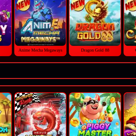
Anime Mecha Megaways
Dragon Gold 88