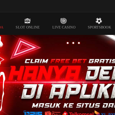
DA
SLOT ONLINE
LIVE CASINO
SPORTSBOOK