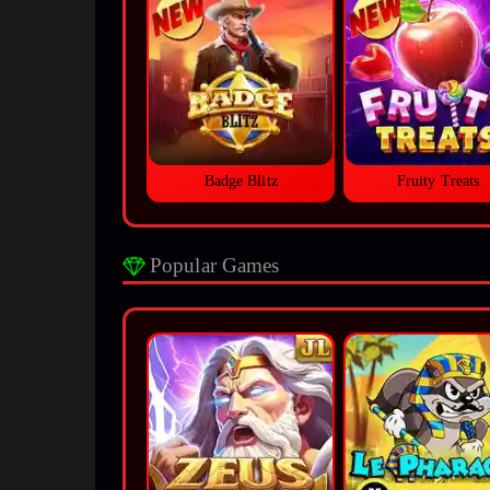
Badge Blitz
Fruity Treats
Popular Games