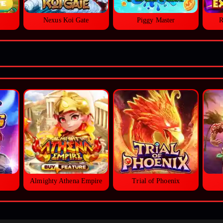
Nexus Koi Gate
Piggy Master
R
Almighty Athena Empire
Trial of Phoenix