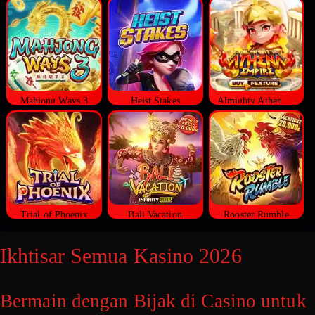
Mahjong Ways 3
Heist Stakes
Almighty Athena Empire
Trial of Phoenix
Bali Vacation
Rooster Rumble
Ikhtisar Semua Kasino 2026
Bermain dengan Bijak di Casino untuk