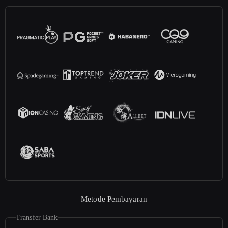
Metode Pembayaran
Transfer Bank