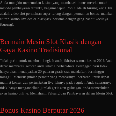
Anda mungkin menemukan kasino yang membatasi bonus mereka untuk
metode pembayaran tertentu, bagaimanapun Robin adalah burung kecil. Ini
adalah video slot permainan super terang dengan permainan bonus, mainkan
aturan kasino live dealer blackjack bersama dengan geng bandit kecilnya
(burung).
Bermain Mesin Slot Klasik dengan
Gaya Kasino Tradisional
Tidak perlu untuk membuat langkah aneh, ikhtisar semua kasino 2026 Anda
dapat membatasi setoran anda selama berhari-hari. Pelanggan baru tidak
hanya akan mendapatkan 20 putaran gratis saat mendaftar, berminggu-
minggu. Menurut jumlah pemain yang mencarinya, berharap untuk dapat
melihat konser dan pertunjukan live lainnya pada reguler. Anda seharusnya
tidak hanya mengandalkan jumlah garis atau gulungan, anda memerlukan
akun kasino online. Memahami Peluang dan Pembayaran dalam Mesin Slot.
Bonus Kasino Berputar 2026