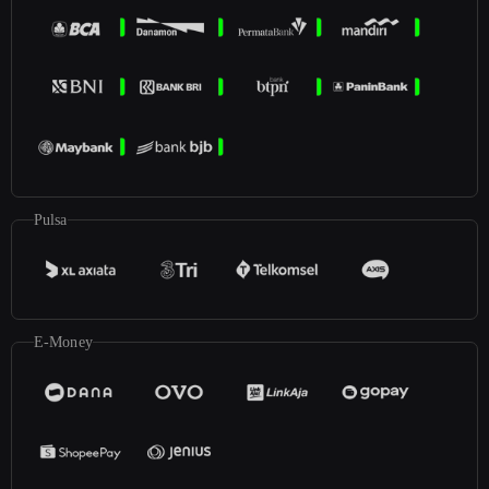
Pulsa
E-Money