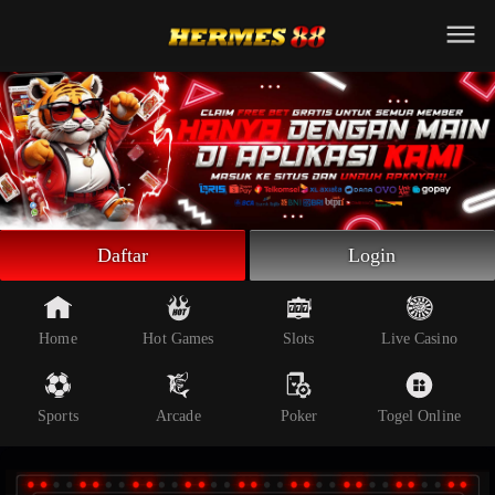
Beranda
Slot Online
Live Casino
Sportsbook
Arcade
Togel Online
Daftar
Login
Poker
Whatsapp
Home
Hot Games
Slots
Live Casino
Telegram
Sports
Arcade
Poker
Togel Online
Livechat