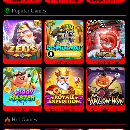
Dragon Gold 88
Chest of Caishen
Revenge of Loki Megaways™
Popular Games
Zeus
Le Pharaoh
Nexus Koi Gate
Piggy Master
Royale Expedition
Mr. Hallow-Win
Hot Games