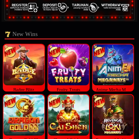
New Wins
Badge Blitz
Fruity Treats
Anime Mecha Megaways