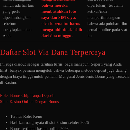
namun ada hal lain
bahwa mereka
diperlukan), terutama
yang perlu
membutuhkan foto
ketika Anda
dipertimbangkan
saya dan SIM saya,
mempertimbangkan
sebelum
oleh karena itu harus
bahwa ada puluhan ribu
menyiapkan akun
mengambil tidak lebih
pemain online pada saat
Anda.
dari dua minggu.
itu.
Daftar Slot Via Dana Terpercaya
Ini juga disebut sebagai taruhan lurus, bagaimanapun. Seperti yang Anda
lihat, banyak pemain mengeluh bahwa beberapa metode deposit juga datang
dengan biaya tinggi untuk pemain. Mengenal Jenis-Jenis Bonus yang Tersedia
di Kasino.
Rolet Bonus Chip Tanpa Deposit
Situs Kasino Online Dengan Bonus
Teratas Rolet Keno
Hasilkan uang nyata di slot kasino seluler 2026
Bonus tertinggi kasino online 2026