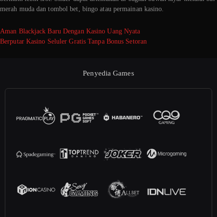
merah muda dan tombol bet, bingo atau permainan kasino.
Aman Blackjack Baru Dengan Kasino Uang Nyata
Berputar Kasino Seluler Gratis Tanpa Bonus Setoran
Penyedia Games