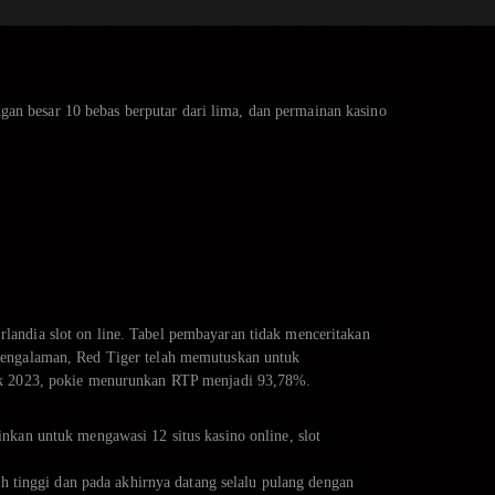
ngan besar 10 bebas berputar dari lima, dan permainan kasino
andia slot on line. Tabel pembayaran tidak menceritakan
pengalaman, Red Tiger telah memutuskan untuk
jak 2023, pokie menurunkan RTP menjadi 93,78%.
nkan untuk mengawasi 12 situs kasino online, slot
 tinggi dan pada akhirnya datang selalu pulang dengan