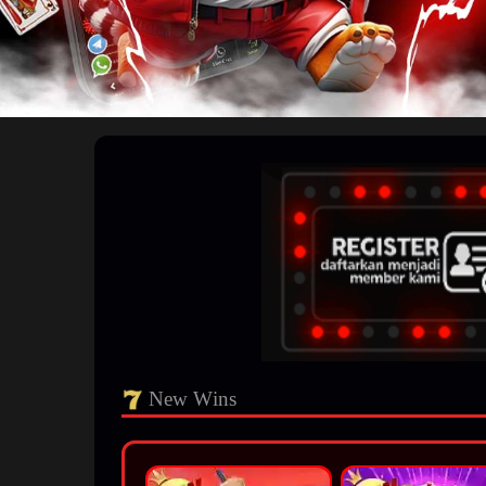
New Wins