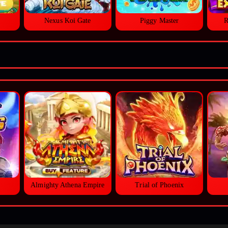
Nexus Koi Gate
Piggy Master
R
Almighty Athena Empire
Trial of Phoenix