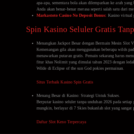
apa-apa, sementara bola akan dilemparkan ke arah ya
Anda akan benar-benar merasa seperti salah satu dari m
Markastoto Casino No Deposit Bonus:
Kasino virtual 
Spin Kasino Seluler Gratis Tanp
Menangkan Jackpot Besar dengan Bermain Mesin Slot V
Kemenangan gila akan menggunakan beberapa wilds pada 
menawarkan putaran gratis. Pemain sekarang harus menu
fitur khas Nolimit yang dimulai tahun 2023 dengan leda
Wilde di Eclipse of the sun God pokies permainan.
Situs Terbaik Kasino Spin Gratis
Menang Besar di Kasino: Strategi Untuk Sukses.
Berputar kasino seluler tanpa unduhan 2026 pada setia
mungkin, berlayar di 7 Skies bukanlah slot yang sangat 
Daftar Slot Keno Terpercaya