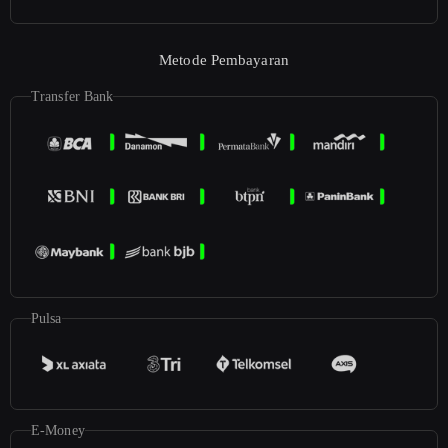
Metode Pembayaran
Transfer Bank
Pulsa
E-Money