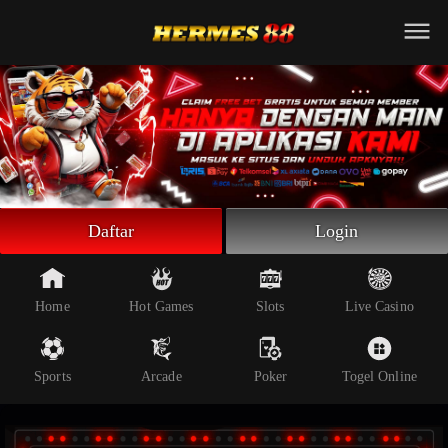
Beranda
Slot Online
Live Casino
Sportsbook
Arcade
Togel Online
Daftar
Login
Poker
Whatsapp
Home
Hot Games
Slots
Live Casino
Telegram
Sports
Arcade
Poker
Togel Online
Livechat