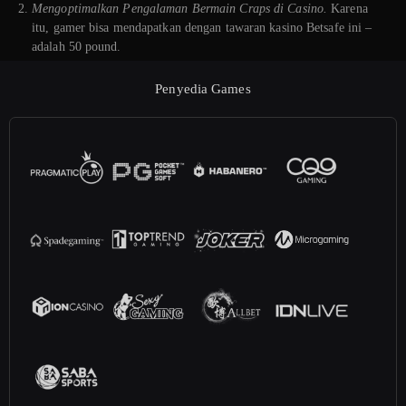
Mengoptimalkan Pengalaman Bermain Craps di Casino.
Karena
itu, gamer bisa mendapatkan dengan tawaran kasino Betsafe ini –
adalah 50 pound.
Penyedia Games