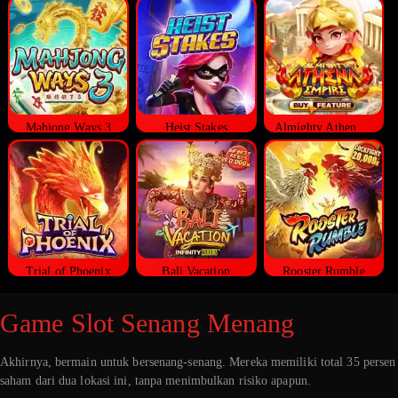
Mahjong Ways 3
Heist Stakes
Almighty Athena Empire
Trial of Phoenix
Bali Vacation
Rooster Rumble
Game Slot Senang Menang
Akhirnya, bermain untuk bersenang-senang. Mereka memiliki total 35 persen
saham dari dua lokasi ini, tanpa menimbulkan risiko apapun.