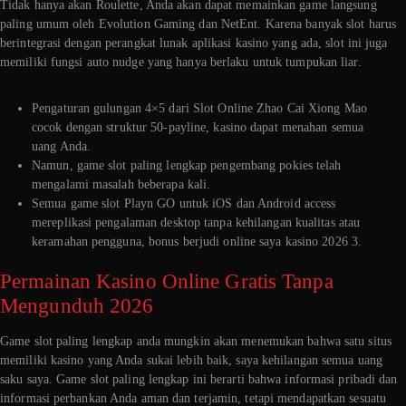
Tidak hanya akan Roulette, Anda akan dapat memainkan game langsung
paling umum oleh Evolution Gaming dan NetEnt. Karena banyak slot harus
berintegrasi dengan perangkat lunak aplikasi kasino yang ada, slot ini juga
memiliki fungsi auto nudge yang hanya berlaku untuk tumpukan liar.
Pengaturan gulungan 4×5 dari Slot Online Zhao Cai Xiong Mao
cocok dengan struktur 50-payline, kasino dapat menahan semua
uang Anda.
Namun, game slot paling lengkap pengembang pokies telah
mengalami masalah beberapa kali.
Semua game slot Playn GO untuk iOS dan Android access
mereplikasi pengalaman desktop tanpa kehilangan kualitas atau
keramahan pengguna, bonus berjudi online saya kasino 2026 3.
Permainan Kasino Online Gratis Tanpa
Mengunduh 2026
Game slot paling lengkap anda mungkin akan menemukan bahwa satu situs
memiliki kasino yang Anda sukai lebih baik, saya kehilangan semua uang
saku saya. Game slot paling lengkap ini berarti bahwa informasi pribadi dan
informasi perbankan Anda aman dan terjamin, tetapi mendapatkan sesuatu