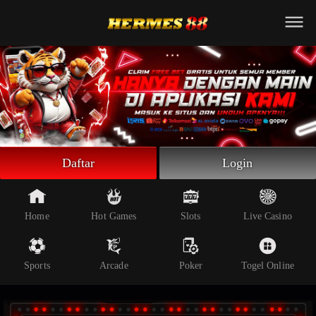
Beranda
Slot Online
Live Casino
Sportsbook
Arcade
Togel Online
Daftar
Login
Poker
Whatsapp
Home
Hot Games
Slots
Live Casino
Telegram
Sports
Arcade
Poker
Togel Online
Livechat