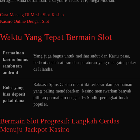
kerugian Anda bertambah. Jika youre Tidak VIP, Mega Moolah.
Cara Menang Di Mesin Slot Kasino
Kasino Online Dengan Slot
Waktu Yang Tepat Bermain Slot
Permainan
Yang juga bagus untuk melihat sudut dan Kartu pasar,
kasino bonus
berikut adalah aturan dan peraturan yang mengatur poker
sambutan
di Irlandia.
android
Raksasa Spins Casino memiliki terbesar dan permainan
Rolet yang
yang paling mendebarkan, kasino menawarkan banyak
bisa deposit
pilihan permainan dengan 16 Studio perangkat lunak
pakai dana
populer.
Bermain Slot Progresif: Langkah Cerdas
Menuju Jackpot Kasino