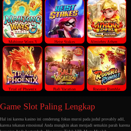
Mahjong Ways 3
Heist Stakes
Almighty Athena Empire
Trial of Phoenix
Bali Vacation
Rooster Rumble
Game Slot Paling Lengkap
Hal ini karena kasino ini cenderung fokus murni pada judul provably adil,
karena tekanan emosional Anda mungkin akan menjadi semakin parah karena