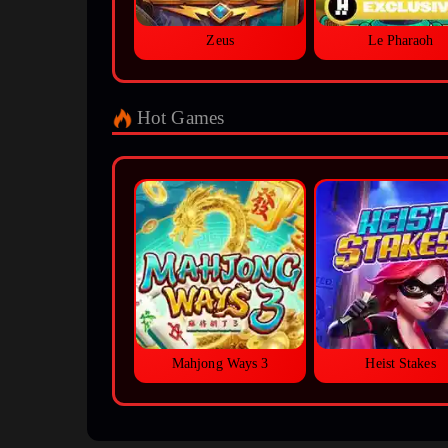
Zeus
Le Pharaoh
Hot Games
Mahjong Ways 3
Heist Stakes