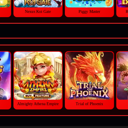
Nexus Koi Gate
Piggy Master
R
Almighty Athena Empire
Trial of Phoenix