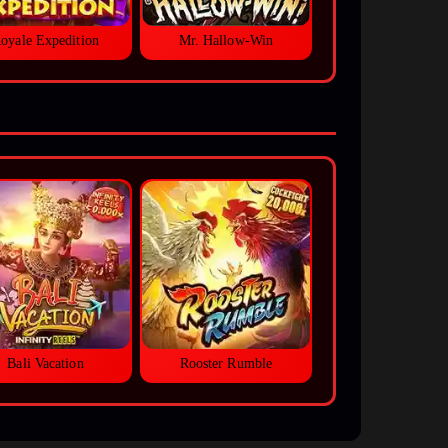
oyale Expedition
Mr. Hallow-Win
Bali Vacation
Rooster Rumble