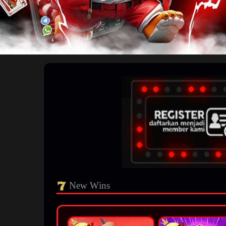
New Wins