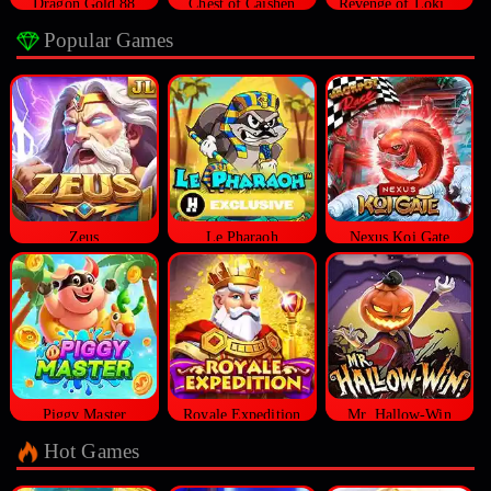
Dragon Gold 88
Chest of Caishen
Revenge of Loki Megaways™
Popular Games
Zeus
Le Pharaoh
Nexus Koi Gate
Piggy Master
Royale Expedition
Mr. Hallow-Win
Hot Games