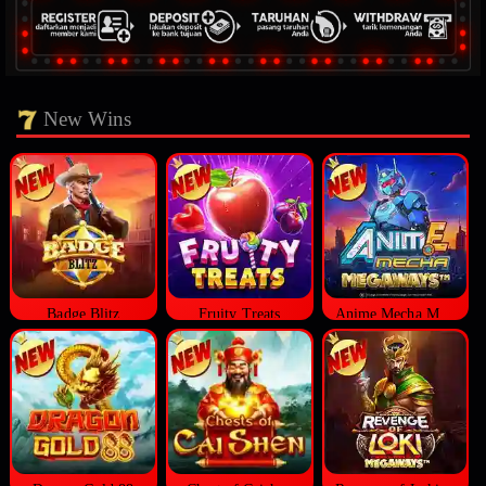
New Wins
Badge Blitz
Fruity Treats
Anime Mecha Megaways