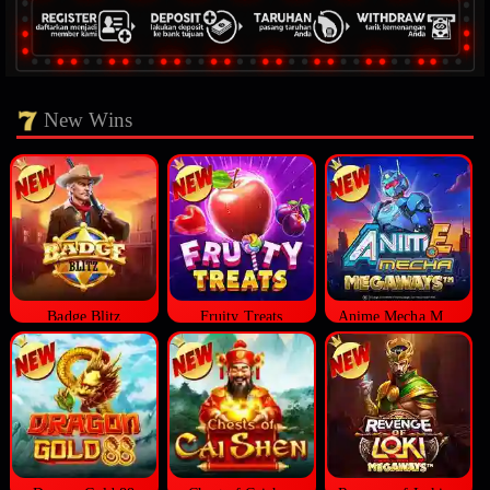
New Wins
Badge Blitz
Fruity Treats
Anime Mecha Megaways