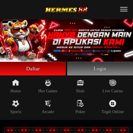
Beranda
Slot Online
Live Casino
Sportsbook
Arcade
Togel Online
Daftar
Login
Poker
Whatsapp
Home
Hot Games
Slots
Live Casino
Telegram
Sports
Arcade
Poker
Togel Online
Livechat