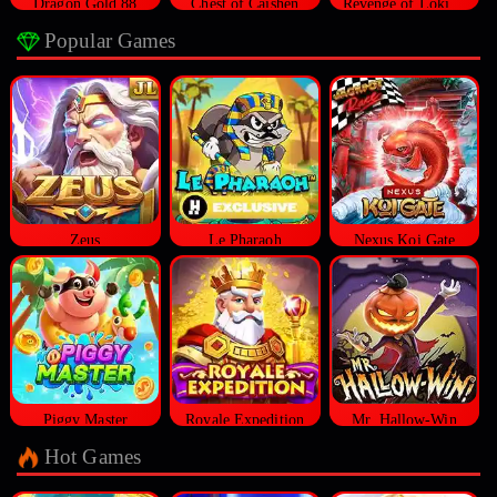
Dragon Gold 88
Chest of Caishen
Revenge of Loki Megaways™
Popular Games
Zeus
Le Pharaoh
Nexus Koi Gate
Piggy Master
Royale Expedition
Mr. Hallow-Win
Hot Games