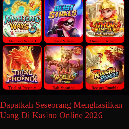
Mahjong Ways 3
Heist Stakes
Almighty Athena Empire
Trial of Phoenix
Bali Vacation
Rooster Rumble
Dapatkah Seseorang Menghasilkan
Uang Di Kasino Online 2026