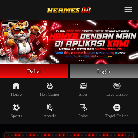
Beranda
Slot Online
Live Casino
Sportsbook
Arcade
Togel Online
Daftar
Login
Poker
Whatsapp
Home
Hot Games
Slots
Live Casino
Telegram
Sports
Arcade
Poker
Togel Online
Livechat