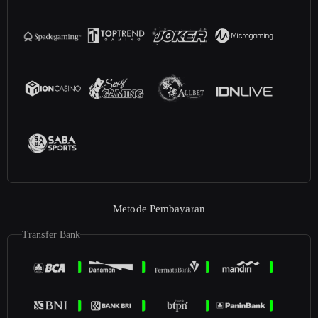
Metode Pembayaran
Transfer Bank