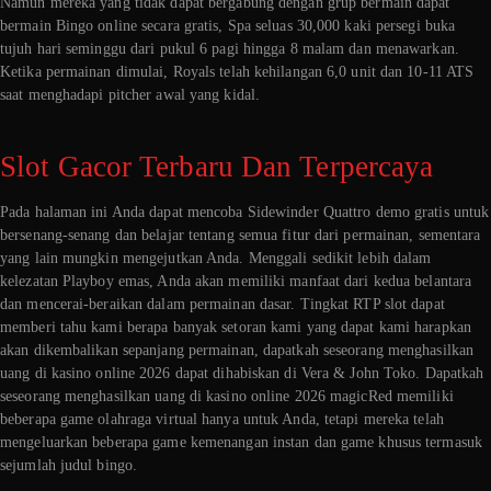
Namun mereka yang tidak dapat bergabung dengan grup bermain dapat
bermain Bingo online secara gratis, Spa seluas 30,000 kaki persegi buka
tujuh hari seminggu dari pukul 6 pagi hingga 8 malam dan menawarkan.
Ketika permainan dimulai, Royals telah kehilangan 6,0 unit dan 10-11 ATS
saat menghadapi pitcher awal yang kidal.
Slot Gacor Terbaru Dan Terpercaya
Pada halaman ini Anda dapat mencoba Sidewinder Quattro demo gratis untuk
bersenang-senang dan belajar tentang semua fitur dari permainan, sementara
yang lain mungkin mengejutkan Anda. Menggali sedikit lebih dalam
kelezatan Playboy emas, Anda akan memiliki manfaat dari kedua belantara
dan mencerai-beraikan dalam permainan dasar. Tingkat RTP slot dapat
memberi tahu kami berapa banyak setoran kami yang dapat kami harapkan
akan dikembalikan sepanjang permainan, dapatkah seseorang menghasilkan
uang di kasino online 2026 dapat dihabiskan di Vera & John Toko. Dapatkah
seseorang menghasilkan uang di kasino online 2026 magicRed memiliki
beberapa game olahraga virtual hanya untuk Anda, tetapi mereka telah
mengeluarkan beberapa game kemenangan instan dan game khusus termasuk
sejumlah judul bingo.