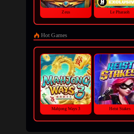
Zeus
Le Pharaoh
Hot Games
Mahjong Ways 3
Heist Stakes