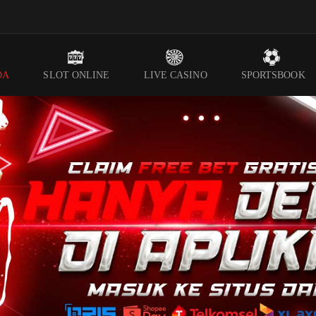
DA
SLOT ONLINE
LIVE CASINO
SPORTSBOOK