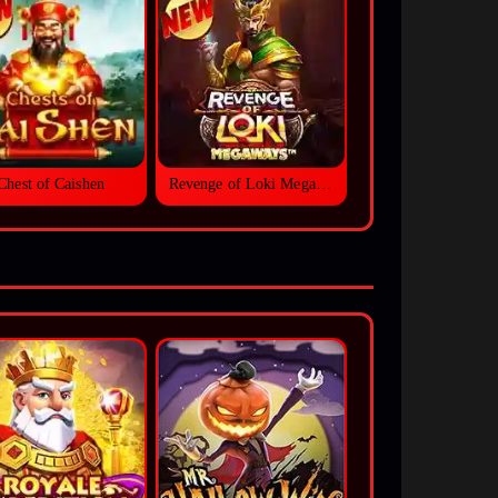
Chest of Caishen
Revenge of Loki Megaways™