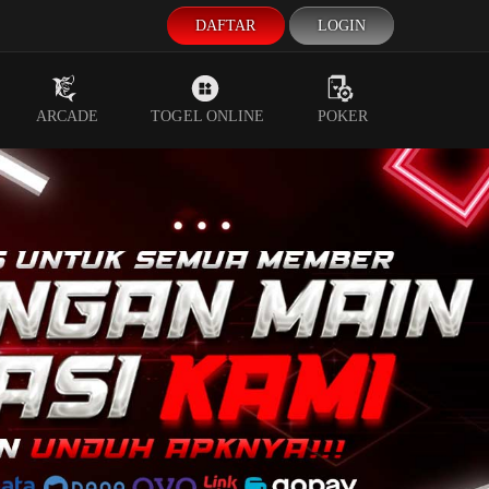
DAFTAR
LOGIN
ARCADE
TOGEL ONLINE
POKER