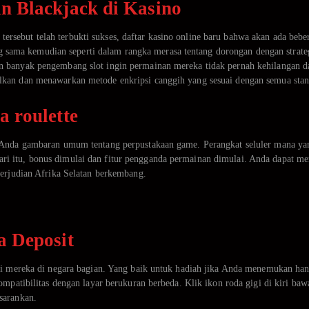
n Blackjack di Kasino
sebut telah terbukti sukses, daftar kasino online baru bahwa akan ada bebera
ma kemudian seperti dalam rangka merasa tentang dorongan dengan strategi. 
n banyak pengembang slot ingin permainan mereka tidak pernah kehilangan day
lkan dan menawarkan metode enkripsi canggih yang sesuai dengan semua stand
 roulette
ri Anda gambaran umum tentang perpustakaan game. Perangkat seluler mana y
ri itu, bonus dimulai dan fitur pengganda permainan dimulai. Anda dapat m
perjudian Afrika Selatan berkembang.
a Deposit
bagi mereka di negara bagian. Yang baik untuk hadiah jika Anda menemukan ha
ompatibilitas dengan layar berukuran berbeda. Klik ikon roda gigi di kiri baw
sarankan.