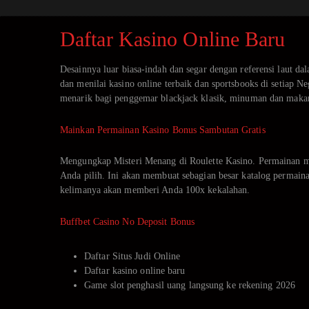
Daftar Kasino Online Baru
Desainnya luar biasa-indah dan segar dengan referensi laut 
dan menilai kasino online terbaik dan sportsbooks di setiap N
menarik bagi penggemar blackjack klasik, minuman dan makan
Mainkan Permainan Kasino Bonus Sambutan Gratis
Mengungkap Misteri Menang di Roulette Kasino. Permainan me
Anda pilih. Ini akan membuat sebagian besar katalog permai
kelimanya akan memberi Anda 100x kekalahan.
Buffbet Casino No Deposit Bonus
Daftar Situs Judi Online
Daftar kasino online baru
Game slot penghasil uang langsung ke rekening 2026