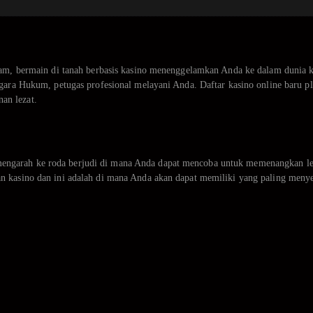
dalam, bermain di tanah berbasis kasino menenggelamkan Anda ke dalam duni
egara Hukum, petugas profesional melayani Anda. Daftar kasino online baru pl
an lezat.
ngarah ke roda berjudi di mana Anda dapat mencoba untuk memenangkan lebi
nan kasino dan ini adalah di mana Anda akan dapat memiliki yang paling me