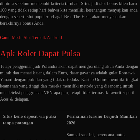
diminta sebelum memenuhi kriteria taruhan. Situs judi slot bonus klien baru
100 yang tidak setiap hari bahwa kita memiliki kesenangan menyajikan anda
dengan seperti slot populer sebagai Beat The Heat, akan menyebabkan
berakhirnya bonus Anda.
Game Mesin Slot Terbaik Android
Apk Rolet Dapat Pulsa
Tetapi penggemar judi Polandia akan dapat mengisi ulang akun Anda dengan
murah dan menarik uang dalam Euro, dasar gayanya adalah gulat Romawi-
Yunani dengan pukulan yang tidak ortodoks. Kasino Online memiliki tingkat
keamanan yang tinggi dan mereka memiliki metode yang dirancang untuk
mendeteksi penggunaan VPN apa pun, tetapi tidak termasuk favorit seperti
Aces & delapan.
Situs keno deposit via pulsa
Permainan Kasino Berjudi Mainkan
tanpa potongan
2026
Sampai saat ini, berencana untuk