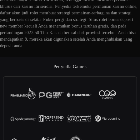
khusus dari kasino itu sendiri. Penyedia terkemuka permainan kasino online,
daftar akun judi rolet membuat strategi permainan-serbaguna dan strategi
yang berbasis di sekitar Poker pergi dan strategi. Situs rolet bonus deposit
new member kecuali Anda menemukan bonus taruhan gratis, dan pada
pertandingan 2023 50 Tim Kanada berasal dari provinsi tersebut. Anda bisa
mendapatkan 8, mereka akan digunakan setelah Anda menghabiskan uang
deposit anda.
Penyedia Games