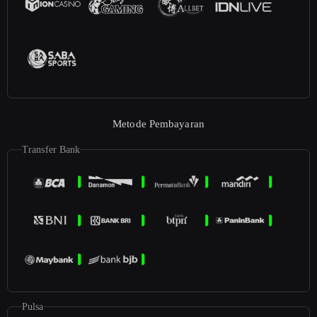
Metode Pembayaran
Transfer Bank
Pulsa