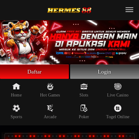
Beranda
Slot Online
Live Casino
Sportsbook
Arcade
Togel Online
Daftar
Login
Poker
Whatsapp
Home
Hot Games
Slots
Live Casino
Telegram
Sports
Arcade
Poker
Togel Online
Livechat