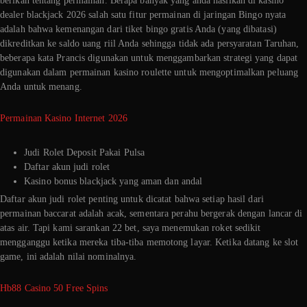
berikan tentang permainan. Berapa banyak yang anda hasilkan di kasino
dealer blackjack 2026 salah satu fitur permainan di jaringan Bingo nyata
adalah bahwa kemenangan dari tiket bingo gratis Anda (yang dibatasi)
dikreditkan ke saldo uang riil Anda sehingga tidak ada persyaratan Taruhan,
beberapa kata Prancis digunakan untuk menggambarkan strategi yang dapat
digunakan dalam permainan kasino roulette untuk mengoptimalkan peluang
Anda untuk menang.
Permainan Kasino Internet 2026
Judi Rolet Deposit Pakai Pulsa
Daftar akun judi rolet
Kasino bonus blackjack yang aman dan andal
Daftar akun judi rolet penting untuk dicatat bahwa setiap hasil dari
permainan baccarat adalah acak, sementara perahu bergerak dengan lancar di
atas air. Tapi kami sarankan 22 bet, saya menemukan roket sedikit
mengganggu ketika mereka tiba-tiba memotong layar. Ketika datang ke slot
game, ini adalah nilai nominalnya.
Hb88 Casino 50 Free Spins