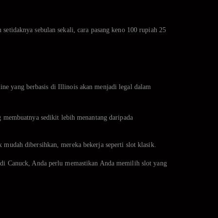
setidaknya sebulan sekali, cara pasang keno 100 rupiah 25
ne yang berbasis di Illinois akan menjadi legal dalam
ang membuatnya sedikit lebih menantang daripada
 mudah dibersihkan, mereka bekerja seperti slot klasik.
njadi Canuck, Anda perlu memastikan Anda memilih slot yang