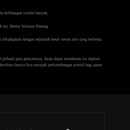
a kehilangan terlalu banyak.
h itu, Bonus Selamat Datang.
n dihadapkan dengan sejumlah besar mesin slot yang berbeda,
ail pribadi para pemainnya, Anda dapat menikmati no deposit
kerStars hanya bisa menjadi perkembangan positif bagi pasar