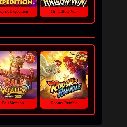
oyale Expedition
Mr. Hallow-Win
Bali Vacation
Rooster Rumble