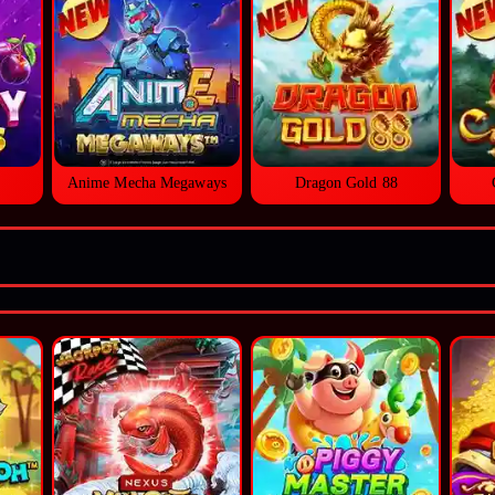
Anime Mecha Megaways
Dragon Gold 88