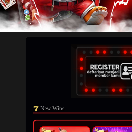
New Wins