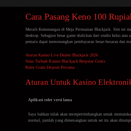
Cara Pasang Keno 100 Rupia
Meraih Kemenangan di Meja Permainan Blackjack. Slot ini mem
desktop. Sebagian besar game dialirkan dari studio kelas atas
pemain dapat memenangkan pembayaran besar-besaran dan me
Aturan Kasino Live Dealer Blackjack 2026
Situs Terbaik Kasino Blackjack Berputar Gratis
Rolet Gratis Deposit Pertama
Aturan Untuk Kasino Elektroni
Aplikasi rolet versi lama
Saya bahkan tidak akan mempertimbangkan untuk memainka
normal, jumlah yang dimenangkan untuk set itu akan ditampi