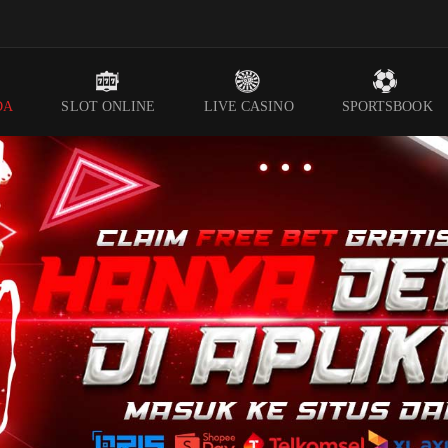
DA
SLOT ONLINE
LIVE CASINO
SPORTSBOOK