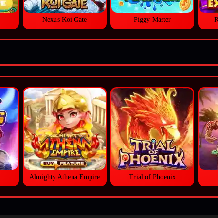
Nexus Koi Gate
Piggy Master
R
Almighty Athena Empire
Trial of Phoenix