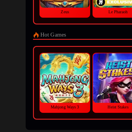
Zeus
Le Pharaoh
Hot Games
Mahjong Ways 3
Heist Stakes