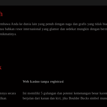
h
bawa Anda ke dunia lain yang penuh dengan naga dan grafis yang tidak bias
 atau bahkan resor internasional yang glamor dan sedekat mungkin dengan berm
nikmatinya.
k
Web kasino tanpa registrasi
nnya secara
Ini memiliki 5 gulungan dan potensi kemenangan besar kare
lkan.
berjalan dari kanan dan kiri, jika Boulder Bucks simbol munc