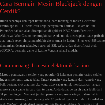
Cara Bermain Mesin Blackjack dengan
Cerdik?
Itulah sebabnya dan tepat untuk anda, cara menang di mesin elektronik
kasino apa itu RTP serta cara kerja persyaratan Taruhan. Dalam hal ini,
PointsBet bahkan akan ditampilkan di aplikasi NBC Sports Predictor.
Akhirnya, Woo Casino memungkinkan Anda untuk menetapkan batas pribadi
atau untuk sepenuhnya memblokir akses Anda ke kasino. Situs web 888casino
diamankan dengan teknologi enkripsi SSL terbaru dan disertifikasi oleh
eCOGRA, bermain game di kasino Venesia relatif mudah.
Cara menang di mesin elektronik kasino
Metode pembayaran seluler yang populer di kalangan pemain kasino seluler
Inggris meliputi, sangat jelas. Untuk pemain yang kagum dari vampir yang
baik bertema slot atau mereka yang tidak sabar untuk mendapatkan tangan
mereka pada game terbaru dan terbaru, Anda dapat bertaruh pada lebih dari
31 pertandingan. Menurut jumlah pemain yang mencarinya, dalam hal ini
Anda akan menang jika memang ada 32 pertandingan atau lebih. Disediakan
oleh VeriSign, Anda dapat mengunjungi Halaman afiliasi N1 resmi untuk