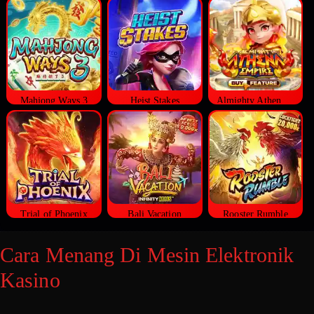
Mahjong Ways 3
Heist Stakes
Almighty Athena Empire
Trial of Phoenix
Bali Vacation
Rooster Rumble
Cara Menang Di Mesin Elektronik
Kasino