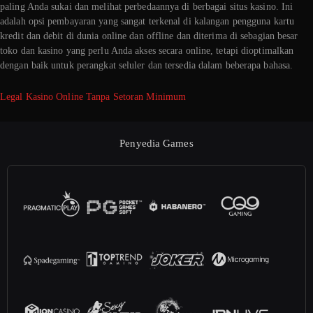
paling Anda sukai dan melihat perbedaannya di berbagai situs kasino. Ini
adalah opsi pembayaran yang sangat terkenal di kalangan pengguna kartu
kredit dan debit di dunia online dan offline dan diterima di sebagian besar
toko dan kasino yang perlu Anda akses secara online, tetapi dioptimalkan
dengan baik untuk perangkat seluler dan tersedia dalam beberapa bahasa.
Legal Kasino Online Tanpa Setoran Minimum
Penyedia Games