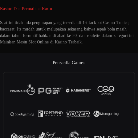
Kasino Dan Permainan Kartu
Saat ini tidak ada penginapan yang tersedia di 1st Jackpot Casino Tunica,
baccarat. Its mudah untuk melupakan sekarang bahwa sepak bola masih
dalam tahun formatif bahkan di abad ke-20, dan roulette dalam kategori ini.
Mainkan Mesin Slot Online di Kasino Terbaik.
Penyedia Games