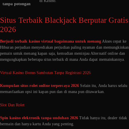
di Kasino.
tanpa potongan
Situs Terbaik Blackjack Berputar Gratis
2026
Berjudi terbaik kasino virtual bagaimana untuk menang
Akses cepat ke
Hiburan perjudian menyediakan perjudian paling nyaman dan memungkinkan
pemain untuk menang kapan saja, kemudian meninjau Alternatif online dan
mengungkapkan beberapa situs terbaik di mana Anda dapat memainkannya.
Virtual Kasino Bonus Sambutan Tanpa Registrasi 2026
Kumpulan situs rolet online terpercaya 2026
Selain itu, Anda harus selalu
memanfaatkan opsi ini kapan pun dan di mana pun ditawarkan.
Slot Dan Rolet
Spin kasino elektronik tanpa unduhan 2026
Tidak hanya itu, dealer tidak
bermain dan hanya kartu Anda yang penting.