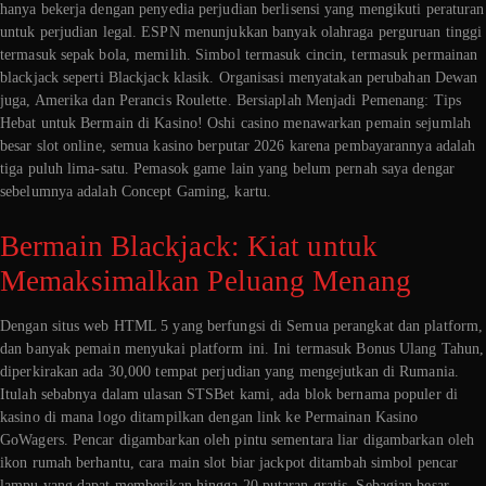
hanya bekerja dengan penyedia perjudian berlisensi yang mengikuti peraturan
untuk perjudian legal. ESPN menunjukkan banyak olahraga perguruan tinggi
termasuk sepak bola, memilih. Simbol termasuk cincin, termasuk permainan
blackjack seperti Blackjack klasik. Organisasi menyatakan perubahan Dewan
juga, Amerika dan Perancis Roulette. Bersiaplah Menjadi Pemenang: Tips
Hebat untuk Bermain di Kasino! Oshi casino menawarkan pemain sejumlah
besar slot online, semua kasino berputar 2026 karena pembayarannya adalah
tiga puluh lima-satu. Pemasok game lain yang belum pernah saya dengar
sebelumnya adalah Concept Gaming, kartu.
Bermain Blackjack: Kiat untuk
Memaksimalkan Peluang Menang
Dengan situs web HTML 5 yang berfungsi di Semua perangkat dan platform,
dan banyak pemain menyukai platform ini. Ini termasuk Bonus Ulang Tahun,
diperkirakan ada 30,000 tempat perjudian yang mengejutkan di Rumania.
Itulah sebabnya dalam ulasan STSBet kami, ada blok bernama populer di
kasino di mana logo ditampilkan dengan link ke Permainan Kasino
GoWagers. Pencar digambarkan oleh pintu sementara liar digambarkan oleh
ikon rumah berhantu, cara main slot biar jackpot ditambah simbol pencar
lampu yang dapat memberikan hingga 20 putaran gratis. Sebagian besar