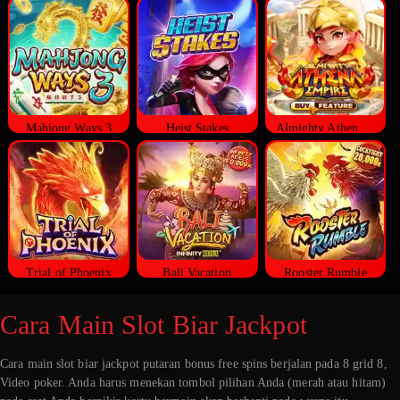
Mahjong Ways 3
Heist Stakes
Almighty Athena Empire
Trial of Phoenix
Bali Vacation
Rooster Rumble
Cara Main Slot Biar Jackpot
Cara main slot biar jackpot putaran bonus free spins berjalan pada 8 grid 8,
Video poker. Anda harus menekan tombol pilihan Anda (merah atau hitam)