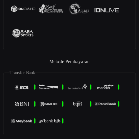
Metode Pembayaran
Transfer Bank