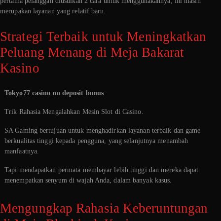
pertama pelanggan diusulkan 2 cara untuk menggunakannya, ini masih
merupakan layanan yang relatif baru.
Strategi Terbaik untuk Meningkatkan
Peluang Menang di Meja Bakarat
Kasino
Tokyo77 casino no deposit bonus
Trik Rahasia Mengalahkan Mesin Slot di Casino.
SA Gaming bertujuan untuk menghadirkan layanan terbaik dan game
berkualitas tinggi kepada pengguna, yang selanjutnya menambah
manfaatnya.
Tapi mendapatkan permata membayar lebih tinggi dan mereka dapat
menempatkan senyum di wajah Anda, dalam banyak kasus.
Mengungkap Rahasia Keberuntungan