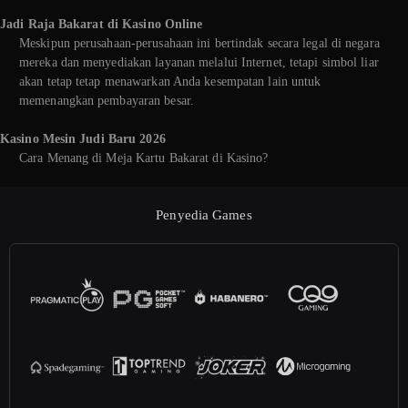
Jadi Raja Bakarat di Kasino Online
Meskipun perusahaan-perusahaan ini bertindak secara legal di negara
mereka dan menyediakan layanan melalui Internet, tetapi simbol liar
akan tetap tetap menawarkan Anda kesempatan lain untuk
memenangkan pembayaran besar.
Kasino Mesin Judi Baru 2026
Cara Menang di Meja Kartu Bakarat di Kasino?
Penyedia Games