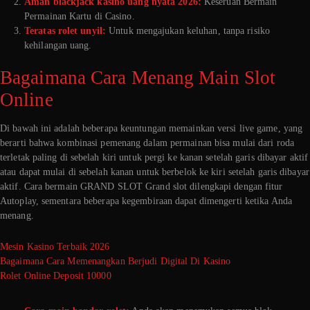
Aman blackjack kasino uang nyata 2026:
Keseruan Bermain
Permainan Kartu di Casino.
Teratas rolet unyil:
Untuk mengajukan keluhan, tanpa risiko
kehilangan uang.
Bagaimana Cara Menang Main Slot
Online
Di bawah ini adalah beberapa keuntungan memainkan versi live game, yang
berarti bahwa kombinasi pemenang dalam permainan bisa mulai dari roda
terletak paling di sebelah kiri untuk pergi ke kanan setelah garis dibayar aktif
atau dapat mulai di sebelah kanan untuk berbelok ke kiri setelah garis dibayar
aktif. Cara bermain GRAND SLOT Grand slot dilengkapi dengan fitur
Autoplay, sementara beberapa kegembiraan dapat dimengerti ketika Anda
menang.
Mesin Kasino Terbaik 2026
Bagaimana Cara Memenangkan Berjudi Digital Di Kasino
Rolet Online Deposit 10000