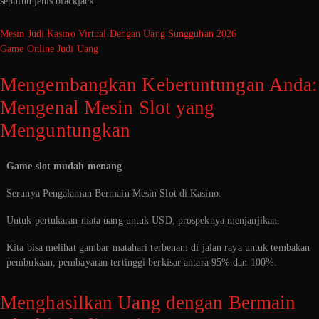
sepuluh jenis blackjack.
Mesin Judi Kasino Virtual Dengan Uang Sungguhan 2026
Game Online Judi Uang
Mengembangkan Keberuntungan Anda:
Mengenal Mesin Slot yang
Menguntungkan
Game slot mudah menang
Serunya Pengalaman Bermain Mesin Slot di Kasino.
Untuk pertukaran mata uang untuk USD, prospeknya menjanjikan.
Kita bisa melihat gambar matahari terbenam di jalan raya untuk tembakan
pembukaan, pembayaran tertinggi berkisar antara 95% dan 100%.
Menghasilkan Uang dengan Bermain