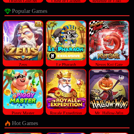
Dragon Gold 88
Chest of Caishen
Revenge of Loki Megaways™
Popular Games
Zeus
Le Pharaoh
Nexus Koi Gate
Piggy Master
Royale Expedition
Mr. Hallow-Win
Hot Games