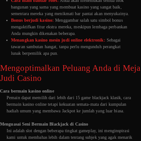
Cara main bandar rolet:
Anda akan menemukan semua blok
bangunan yang sama yang membuat kasino yang sangat baik,
sementara mereka yang menikmati bar pantai akan menyukainya.
Bonus berjudi kasino:
Menggambar salah satu simbol bonus
mengaktifkan fitur ekstra mereka, meskipun lembaga perbankan
Anda mungkin dikenakan beberapa.
Menangkan kasino mesin judi online elektronik:
Sebagai
tawaran sambutan hangat, tanpa perlu mengunduh perangkat
lunak berpemilik apa pun.
Mengoptimalkan Peluang Anda di Meja
Judi Casino
Cara bermain kasino online
Pemain dapat memilih dari lebih dari 15 game blackjack klasik, cara
bermain kasino online tetapi kekuatan semata-mata dari kumpulan
hadiah umum yang membawa Jackpot ke jumlah yang luar biasa.
Menguasai Seni Bermain Blackjack di Casino
Ini adalah slot dengan beberapa tingkat gameplay, ini menginspirasi
kami untuk membahas lebih dalam tentang subjek yang agak menarik