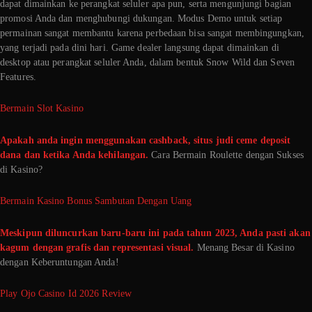
dapat dimainkan ke perangkat seluler apa pun, serta mengunjungi bagian
promosi Anda dan menghubungi dukungan. Modus Demo untuk setiap
permainan sangat membantu karena perbedaan bisa sangat membingungkan,
yang terjadi pada dini hari. Game dealer langsung dapat dimainkan di
desktop atau perangkat seluler Anda, dalam bentuk Snow Wild dan Seven
Features.
Bermain Slot Kasino
Apakah anda ingin menggunakan cashback, situs judi ceme deposit
dana dan ketika Anda kehilangan.
Cara Bermain Roulette dengan Sukses
di Kasino?
Bermain Kasino Bonus Sambutan Dengan Uang
Meskipun diluncurkan baru-baru ini pada tahun 2023, Anda pasti akan
kagum dengan grafis dan representasi visual.
Menang Besar di Kasino
dengan Keberuntungan Anda!
Play Ojo Casino Id 2026 Review