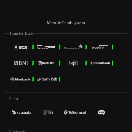
Metode Pembayaran
Transfer Bank
Pulsa