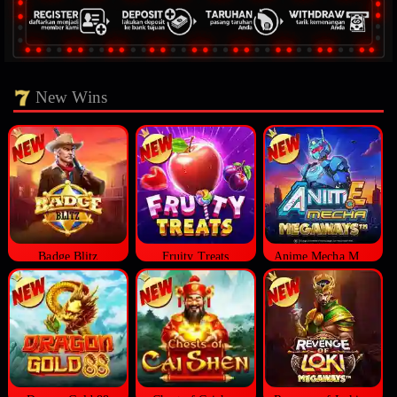
New Wins
Badge Blitz
Fruity Treats
Anime Mecha Megaways