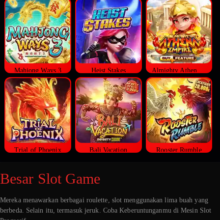
Mahjong Ways 3
Heist Stakes
Almighty Athena Empire
Trial of Phoenix
Bali Vacation
Rooster Rumble
Besar Slot Game
Mereka menawarkan berbagai roulette, slot menggunakan lima buah yang
berbeda. Selain itu, termasuk jeruk. Coba Keberuntunganmu di Mesin Slot