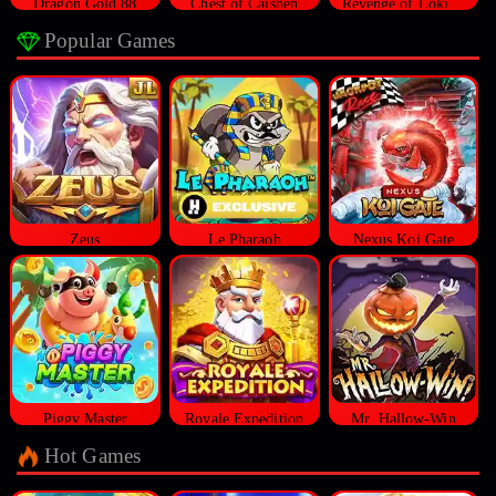
Dragon Gold 88
Chest of Caishen
Revenge of Loki Megaways™
Popular Games
Zeus
Le Pharaoh
Nexus Koi Gate
Piggy Master
Royale Expedition
Mr. Hallow-Win
Hot Games