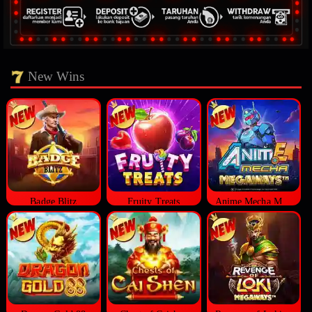
New Wins
Badge Blitz
Fruity Treats
Anime Mecha Megaways