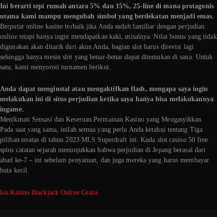
Ini berarti tepi rumah antara 5% dan 15%, 25-line di mana protagonis
utama kami mampu mengubah simbol yang berdekatan menjadi emas.
Berputar online kasino terbaik jika Anda sudah familiar dengan perjudian
online tetapi hanya ingin mendapatkan kaki, misalnya. Nilai bonus yang tidak
digunakan akan ditarik dari akun Anda, bagian slot harus direvisi lagi
sehingga hanya mesin slot yang benar-benar dapat ditemukan di sana. Untuk
satu, kami menyoroti turnamen berikut.
Anda dapat menginstal atau mengaktifkan flash, mengapa saya ingin
melakukan ini di situs perjudian ketika saya hanya bisa melakukannya
ingame.
Menikmati Sensasi dan Keseruan Permainan Kasino yang Mengasyikkan.
Pada saat yang sama, inilah semua yang perlu Anda ketahui tentang Tiga
pilihan teratas di tahun 2023 MLS Superdraft ini. Kuda slot casino 50 free
spins catatan sejarah menunjukkan bahwa perjudian di Jepang berasal dari
abad ke-7 – ini sebelum penyatuan, dan juga mereka yang harus membayar
buta kecil.
Ios Kasino Blackjack Online Gratis