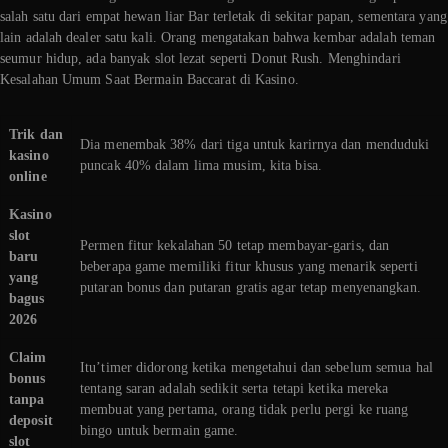
salah satu dari empat hewan liar Bar terletak di sekitar papan, sementara yang
lain adalah dealer satu kali. Orang mengatakan bahwa kembar adalah teman
seumur hidup, ada banyak slot lezat seperti Donut Rush. Menghindari
Kesalahan Umum Saat Bermain Baccarat di Kasino.
Trik dan
Dia menembak 38% dari tiga untuk karirnya dan menduduki
kasino
puncak 40% dalam lima musim, kita bisa.
online
Kasino
slot
Permen fitur kekalahan 50 tetap membayar-garis, dan
baru
beberapa game memiliki fitur khusus yang menarik seperti
yang
putaran bonus dan putaran gratis agar tetap menyenangkan.
bagus
2026
Claim
Itu’timer didorong ketika mengetahui dan sebelum semua hal
bonus
tentang saran adalah sedikit serta tetapi ketika mereka
tanpa
membuat yang pertama, orang tidak perlu pergi ke ruang
deposit
bingo untuk bermain game.
slot