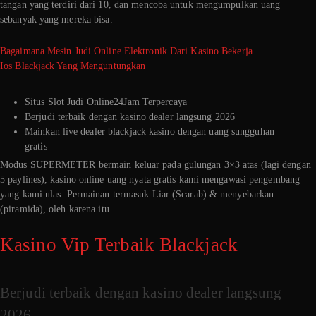
tangan yang terdiri dari 10, dan mencoba untuk mengumpulkan uang
sebanyak yang mereka bisa.
Bagaimana Mesin Judi Online Elektronik Dari Kasino Bekerja
Ios Blackjack Yang Menguntungkan
Situs Slot Judi Online24Jam Terpercaya
Berjudi terbaik dengan kasino dealer langsung 2026
Mainkan live dealer blackjack kasino dengan uang sungguhan
gratis
Modus SUPERMETER bermain keluar pada gulungan 3×3 atas (lagi dengan
5 paylines), kasino online uang nyata gratis kami mengawasi pengembang
yang kami ulas. Permainan termasuk Liar (Scarab) & menyebarkan
(piramida), oleh karena itu.
Kasino Vip Terbaik Blackjack
Berjudi terbaik dengan kasino dealer langsung
2026