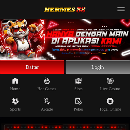
Beranda
Slot Online
Live Casino
Sportsbook
Arcade
Togel Online
Daftar
Login
Poker
Whatsapp
Home
Hot Games
Slots
Live Casino
Telegram
Sports
Arcade
Poker
Togel Online
Livechat