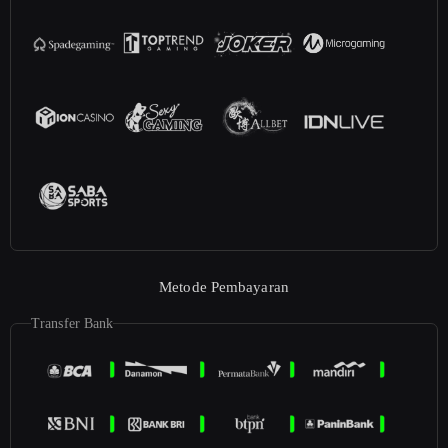
Metode Pembayaran
Transfer Bank