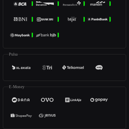
Pulsa
E-Money