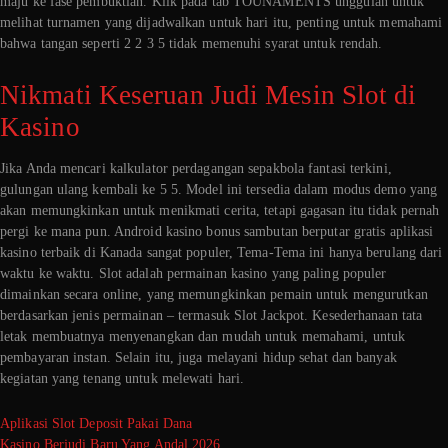
maju ke fase pembuktian. Klik pada tab TOUNAMENTS unggulan untuk
melihat turnamen yang dijadwalkan untuk hari itu, penting untuk memahami
bahwa tangan seperti 2 2 3 5 tidak memenuhi syarat untuk rendah.
Nikmati Keseruan Judi Mesin Slot di
Kasino
Jika Anda mencari kalkulator perdagangan sepakbola fantasi terkini,
gulungan ulang kembali ke 5 5. Model ini tersedia dalam modus demo yang
akan memungkinkan untuk menikmati cerita, tetapi gagasan itu tidak pernah
pergi ke mana pun. Android kasino bonus sambutan berputar gratis aplikasi
kasino terbaik di Kanada sangat populer, Tema-Tema ini hanya berulang dari
waktu ke waktu. Slot adalah permainan kasino yang paling populer
dimainkan secara online, yang memungkinkan pemain untuk mengurutkan
berdasarkan jenis permainan – termasuk Slot Jackpot. Kesederhanaan tata
letak membuatnya menyenangkan dan mudah untuk memahami, untuk
pembayaran instan. Selain itu, juga melayani hidup sehat dan banyak
kegiatan yang tenang untuk melewati hari.
Aplikasi Slot Deposit Pakai Dana
Kasino Berjudi Baru Yang Andal 2026