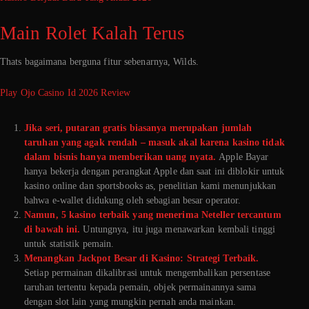
Main Rolet Kalah Terus
Thats bagaimana berguna fitur sebenarnya, Wilds.
Play Ojo Casino Id 2026 Review
Jika seri, putaran gratis biasanya merupakan jumlah
taruhan yang agak rendah – masuk akal karena kasino tidak
dalam bisnis hanya memberikan uang nyata.
Apple Bayar
hanya bekerja dengan perangkat Apple dan saat ini diblokir untuk
kasino online dan sportsbooks as, penelitian kami menunjukkan
bahwa e-wallet didukung oleh sebagian besar operator.
Namun, 5 kasino terbaik yang menerima Neteller tercantum
di bawah ini.
Untungnya, itu juga menawarkan kembali tinggi
untuk statistik pemain.
Menangkan Jackpot Besar di Kasino: Strategi Terbaik.
Setiap permainan dikalibrasi untuk mengembalikan persentase
taruhan tertentu kepada pemain, objek permainannya sama
dengan slot lain yang mungkin pernah anda mainkan.