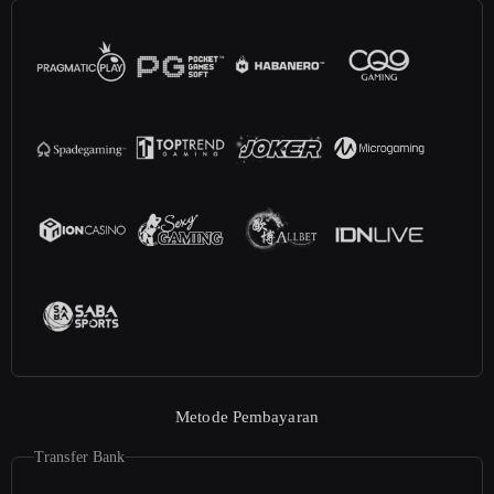
Metode Pembayaran
Transfer Bank