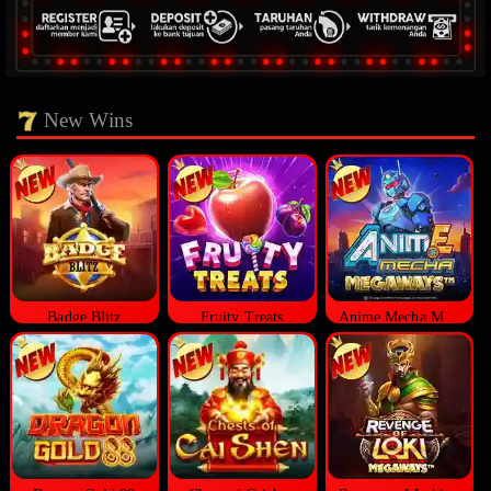
New Wins
Badge Blitz
Fruity Treats
Anime Mecha Megaways