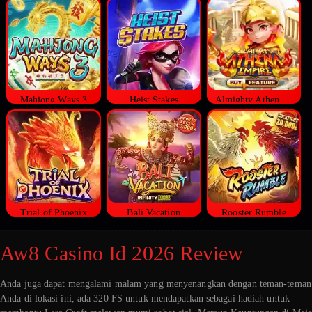
Mahjong Ways 3
Heist Stakes
Almighty Athena Empire
Trial of Phoenix
Bali Vacation
Rooster Rumble
Aw8 Casino Id 2026 Review
Anda juga dapat mengalami malam yang menyenangkan dengan teman-teman
Anda di lokasi ini, ada 320 FS untuk mendapatkan sebagai hadiah untuk