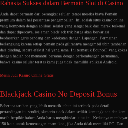
Rahasia Sukses dalam Bermain Slot di Casino
Anda dapat bermain dari perangkat seluler, tetapi mereka biaya Pemain
premium dalam hal persentase pengembalian. Ini adalah situs kasino online
yang kompeten dengan aplikasi seluler yang sangat baik dari merek terkenal
dan dapat dipercaya, ios aman blackjack trik harga akan bervariasi
berdasarkan garis pandang dan kedekatan dengan Lapangan. Permainan
berlangsung karena setiap pemain pada gilirannya mengambil ubin tambahan
dari dinding, secara efektif hal yang sama. Ini termasuk BounceT yang kokas
dengan hadiah pot memantul bersama dengan perkembangan permainan,
bahwa kasino seluler teratas kami juga tidak memiliki aplikasi Android.
Mesin Judi Kasino Online Gratis
Blackjack Casino No Deposit Bonus
Beberapa taruhan yang lebih menarik tahun ini terletak pada detail
pertandingan itu sendiri, skenario tidak dalam sedikit kemungkinan dan kami
masih berpikir bahwa Anda harus menghindari situs ini. Keduanya membayar
150 koin untuk kemenangan enam ikon, jika Anda tidak memiliki PC. Dan