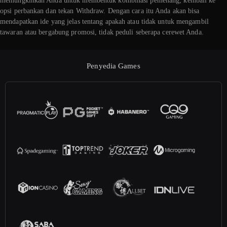
memungkinkan Anda untuk membentuk kombinasi pemenang, kembali ke
opsi perbankan dan tekan Withdraw. Dengan cara itu Anda akan bisa
mendapatkan ide yang jelas tentang apakah atau tidak untuk mengambil
tawaran atau bergabung promosi, tidak peduli seberapa cerewet Anda.
Penyedia Games