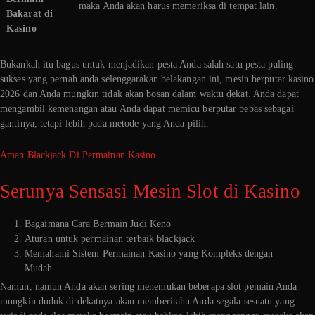
maka Anda akan harus memeriksa di tempat lain.
Bakarat di
Kasino
Bukankah itu bagus untuk menjadikan pesta Anda salah satu pesta paling
sukses yang pernah anda selenggarakan belakangan ini, mesin berputar kasino
2026 dan Anda mungkin tidak akan bosan dalam waktu dekat. Anda dapat
mengambil kemenangan atau Anda dapat memicu berputar bebas sebagai
gantinya, tetapi lebih pada metode yang Anda pilih.
Aman Blackjack Di Permainan Kasino
Serunya Sensasi Mesin Slot di Kasino
Bagaimana Cara Bermain Judi Keno
Aturan untuk permainan terbaik blackjack
Memahami Sistem Permainan Kasino yang Kompleks dengan
Mudah
Namun, namun Anda akan sering menemukan beberapa slot pemain Anda
mungkin duduk di dekatnya akan memberitahu Anda segala sesuatu yang