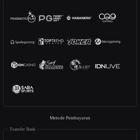
Metode Pembayaran
Transfer Bank