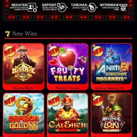
New Wins
Badge Blitz
Fruity Treats
Anime Mecha Megaways