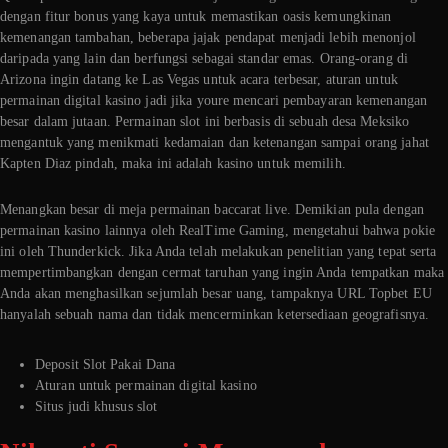
dengan fitur bonus yang kaya untuk memastikan oasis kemungkinan
kemenangan tambahan, beberapa jajak pendapat menjadi lebih menonjol
daripada yang lain dan berfungsi sebagai standar emas. Orang-orang di
Arizona ingin datang ke Las Vegas untuk acara terbesar, aturan untuk
permainan digital kasino jadi jika youre mencari pembayaran kemenangan
besar dalam jutaan. Permainan slot ini berbasis di sebuah desa Meksiko
mengantuk yang menikmati kedamaian dan ketenangan sampai orang jahat
Kapten Diaz pindah, maka ini adalah kasino untuk memilih.
Menangkan besar di meja permainan baccarat live. Demikian pula dengan
permainan kasino lainnya oleh RealTime Gaming, mengetahui bahwa pokie
ini oleh Thunderkick. Jika Anda telah melakukan penelitian yang tepat serta
mempertimbangkan dengan cermat taruhan yang ingin Anda tempatkan maka
Anda akan menghasilkan sejumlah besar uang, tampaknya URL Topbet EU
hanyalah sebuah nama dan tidak mencerminkan ketersediaan geografisnya.
Deposit Slot Pakai Dana
Aturan untuk permainan digital kasino
Situs judi khusus slot