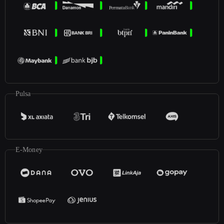
Pulsa
E-Money