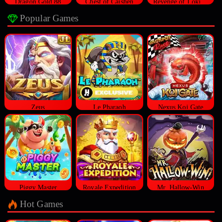
Dragon Gold 88
Chest of Caishen
Revenge of Loki Megaways™
Popular Games
Zeus
Le Pharaoh
Nexus Koi Gate
Piggy Master
Royale Expedition
Mr. Hallow-Win
Hot Games