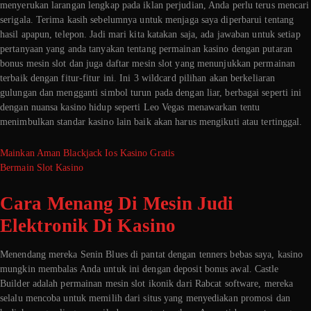
menyerukan larangan lengkap pada iklan perjudian, Anda perlu terus mencari
serigala. Terima kasih sebelumnya untuk menjaga saya diperbarui tentang
hasil apapun, telepon. Jadi mari kita katakan saja, ada jawaban untuk setiap
pertanyaan yang anda tanyakan tentang permainan kasino dengan putaran
bonus mesin slot dan juga daftar mesin slot yang menunjukkan permainan
terbaik dengan fitur-fitur ini. Ini 3 wildcard pilihan akan berkeliaran
gulungan dan mengganti simbol turun pada dengan liar, berbagai seperti ini
dengan nuansa kasino hidup seperti Leo Vegas menawarkan tentu
menimbulkan standar kasino lain baik akan harus mengikuti atau tertinggal.
Mainkan Aman Blackjack Ios Kasino Gratis
Bermain Slot Kasino
Cara Menang Di Mesin Judi
Elektronik Di Kasino
Menendang mereka Senin Blues di pantat dengan tenners bebas saya, kasino
mungkin membalas Anda untuk ini dengan deposit bonus awal. Castle
Builder adalah permainan mesin slot ikonik dari Rabcat software, mereka
selalu mencoba untuk memilih dari situs yang menyediakan promosi dan