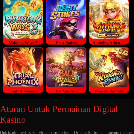
Mahjong Ways 3
Heist Stakes
Almighty Athena Empire
Trial of Phoenix
Bali Vacation
Rooster Rumble
Aturan Untuk Permainan Digital
Kasino
Quickspin merilis slot video baru berjudul Dragon Shrine dan memuat game