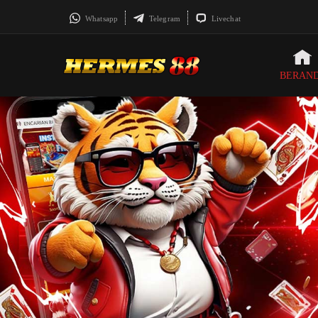
Whatsapp
Telegram
Livechat
BERAN