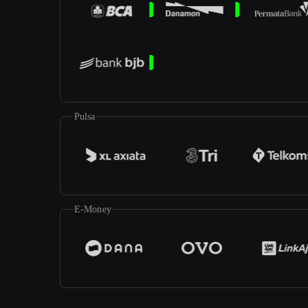
Pulsa
E-Money