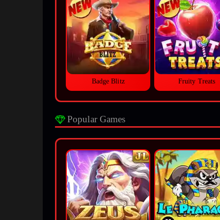
Badge Blitz
Fruity Treats
Popular Games