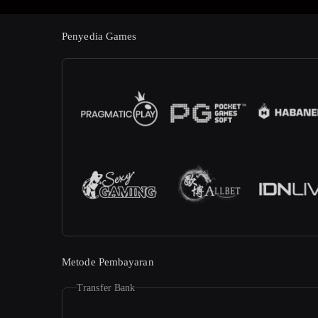
Penyedia Games
Metode Pembayaran
Transfer Bank