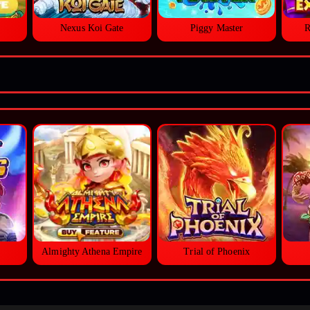
Nexus Koi Gate
Piggy Master
R
Almighty Athena Empire
Trial of Phoenix