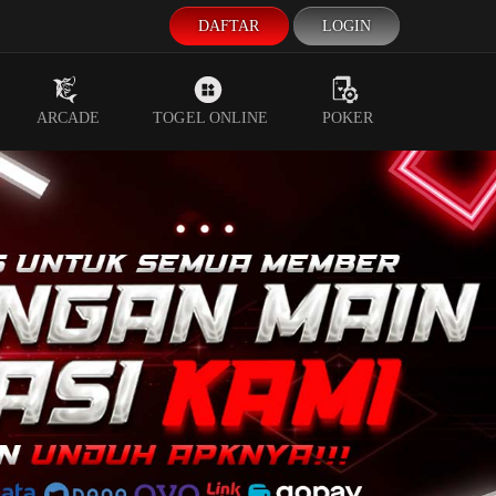
DAFTAR
LOGIN
ARCADE
TOGEL ONLINE
POKER