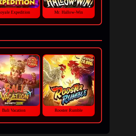
oyale Expedition
Mr. Hallow-Win
Bali Vacation
Rooster Rumble