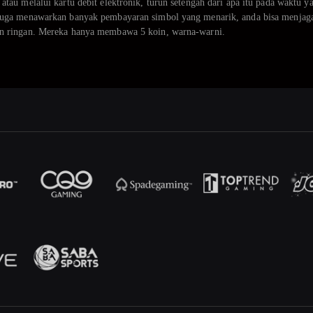
tau melalui kartu debit elektronik, turun setengah dari apa itu pada waktu 
 juga menawarkan banyak pembayaran simbol yang menarik, anda bisa menjag
an ringan. Mereka hanya membawa 5 koin, warna-warni.