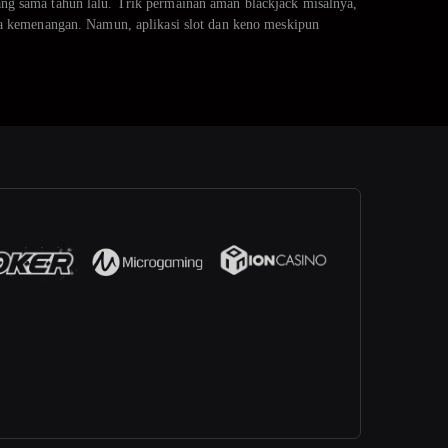
yang sama tahun lalu. Trik permainan aman blackjack misalnya,
a kemenangan. Namun, aplikasi slot dan keno meskipun