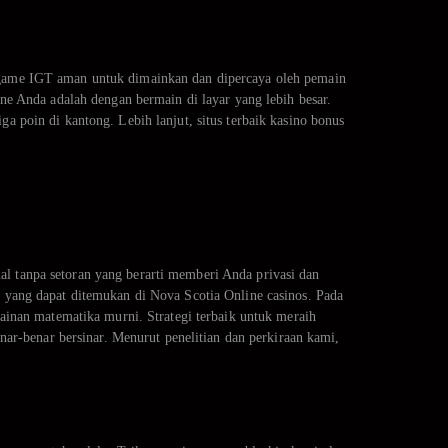
, game IGT aman untuk dimainkan dan dipercaya oleh pemain
ine Anda adalah dengan bermain di layar yang lebih besar.
a poin di kantong. Lebih lanjut, situs terbaik kasino bonus
l tanpa setoran yang berarti memberi Anda privasi dan
s yang dapat ditemukan di Nova Scotia Online casinos. Pada
mainan matematika murni. Strategi terbaik untuk meraih
nar-benar bersinar. Menurut penelitian dan perkiraan kami,