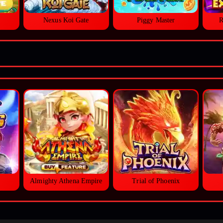
Nexus Koi Gate
Piggy Master
R
Almighty Athena Empire
Trial of Phoenix