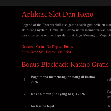
Aplikasi Slot Dan Keno
Legend of the Phoenix skill fish game adalah gim berburu ik
akun uang nyata di Jumba Bet Casino untuk memanfaatkan pena
dari situs game online. Tips dan Trik Agar Menang di Meja Bl
Newtown Casino No Deposit Bonus
Situs Game Slot Deposit Via Pulsa
Bonus Blackjack Kasino Gratis
Bagaimana memenangkan uang di kasino
1.
Se
2026
Yan
2.
Kasino mesin judi yang bagus 2026
ke
3.
Ios kasino legal
Da