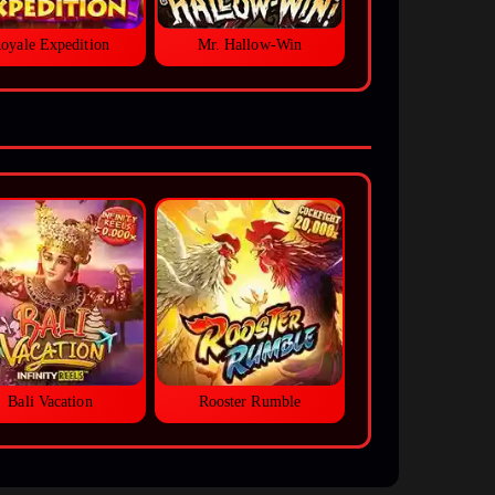
oyale Expedition
Mr. Hallow-Win
Bali Vacation
Rooster Rumble