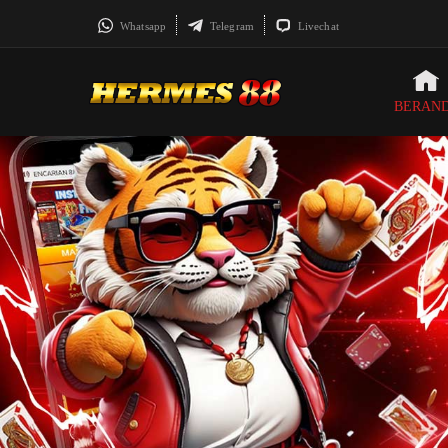
Whatsapp
Telegram
Livechat
BERAN