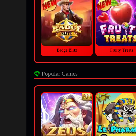
Badge Blitz
Fruity Treats
Popular Games