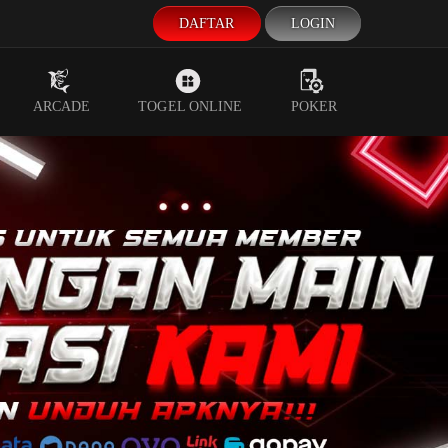
DAFTAR
LOGIN
ARCADE
TOGEL ONLINE
POKER