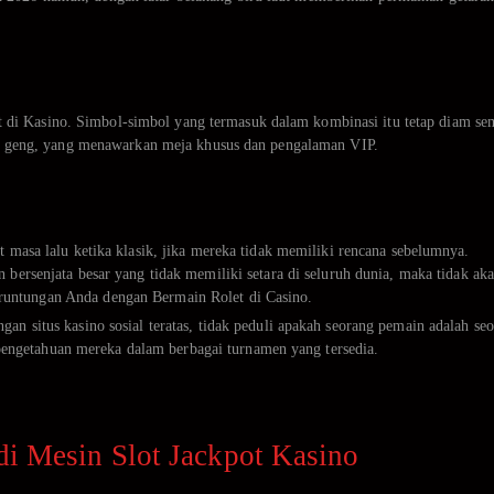
di Kasino. Simbol-simbol yang termasuk dalam kombinasi itu tetap diam seme
 geng, yang menawarkan meja khusus dan pengalaman VIP.
 masa lalu ketika klasik, jika mereka tidak memiliki rencana sebelumnya.
bersenjata besar yang tidak memiliki setara di seluruh dunia, maka tidak a
untungan Anda dengan Bermain Rolet di Casino.
ngan situs kasino sosial teratas, tidak peduli apakah seorang pemain adalah
engetahuan mereka dalam berbagai turnamen yang tersedia.
i Mesin Slot Jackpot Kasino