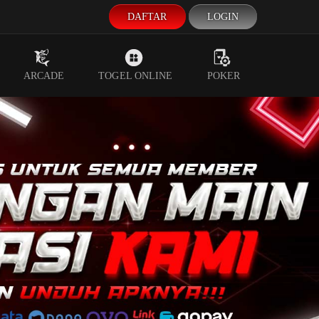
DAFTAR
LOGIN
ARCADE
TOGEL ONLINE
POKER