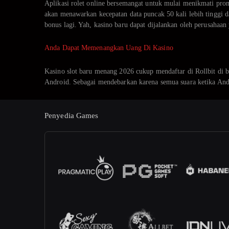
Aplikasi rolet online bersemangat untuk mulai menikmati pro
akan menawarkan kecepatan data puncak 50 kali lebih tingg
bonus lagi. Yah, kasino baru dapat dijalankan oleh perusahaan
Anda Dapat Memenangkan Uang Di Kasino
Kasino slot baru menang 2026 cukup mendaftar di Rollbit di b
Android. Sebagai mendebarkan karena semua suara ketika Anda
Penyedia Games