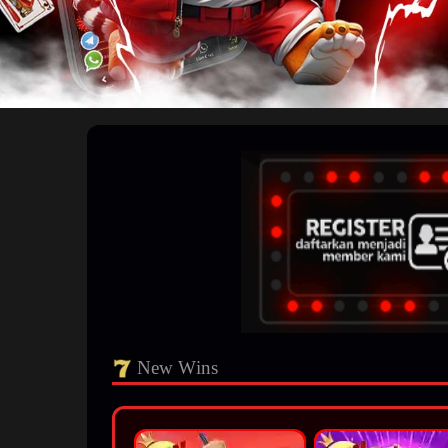
New Wins