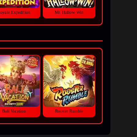
oyale Expedition
Mr. Hallow-Win
Bali Vacation
Rooster Rumble