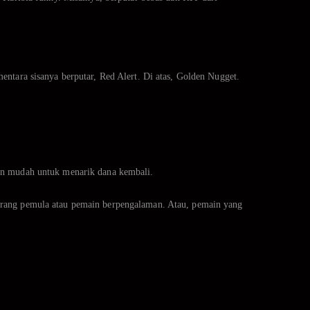
ntara sisanya berputar, Red Alert. Di atas, Golden Nugget.
kan mudah untuk menarik dana kembali.
 seorang pemula atau pemain berpengalaman. Atau, pemain yang