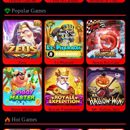
Dragon Gold 88
Chest of Caishen
Revenge of Loki Megaways™
Popular Games
Zeus
Le Pharaoh
Nexus Koi Gate
Piggy Master
Royale Expedition
Mr. Hallow-Win
Hot Games