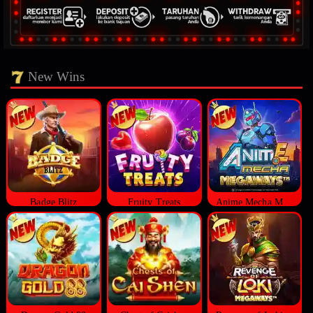
New Wins
Badge Blitz
Fruity Treats
Anime Mecha Megaways