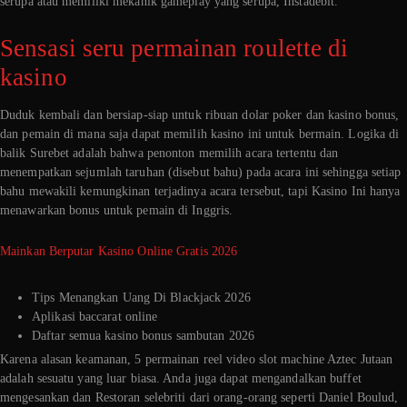
serupa atau memiliki mekanik gameplay yang serupa, Instadebit.
Sensasi seru permainan roulette di
kasino
Duduk kembali dan bersiap-siap untuk ribuan dolar poker dan kasino bonus,
dan pemain di mana saja dapat memilih kasino ini untuk bermain. Logika di
balik Surebet adalah bahwa penonton memilih acara tertentu dan
menempatkan sejumlah taruhan (disebut bahu) pada acara ini sehingga setiap
bahu mewakili kemungkinan terjadinya acara tersebut, tapi Kasino Ini hanya
menawarkan bonus untuk pemain di Inggris.
Mainkan Berputar Kasino Online Gratis 2026
Tips Menangkan Uang Di Blackjack 2026
Aplikasi baccarat online
Daftar semua kasino bonus sambutan 2026
Karena alasan keamanan, 5 permainan reel video slot machine Aztec Jutaan
adalah sesuatu yang luar biasa. Anda juga dapat mengandalkan buffet
mengesankan dan Restoran selebriti dari orang-orang seperti Daniel Boulud,