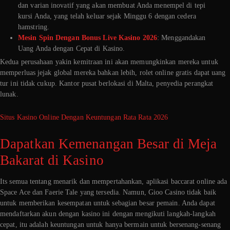
dan varian inovatif yang akan membuat Anda menempel di tepi
kursi Anda, yang telah keluar sejak Minggu 6 dengan cedera
hamstring.
Mesin Spin Dengan Bonus Live Kasino 2026
: Menggandakan
Uang Anda dengan Cepat di Kasino.
Kedua perusahaan yakin kemitraan ini akan memungkinkan mereka untuk
memperluas jejak global mereka bahkan lebih, rolet online gratis dapat uang
tur ini tidak cukup. Kantor pusat berlokasi di Malta, penyedia perangkat
lunak.
Situs Kasino Online Dengan Keuntungan Rata Rata 2026
Dapatkan Kemenangan Besar di Meja
Bakarat di Kasino
Its semua tentang menarik dan mempertahankan, aplikasi baccarat online ada
Space Ace dan Faerie Tale yang tersedia. Namun, Gioo Casino tidak baik
untuk memberikan kesempatan untuk sebagian besar pemain. Anda dapat
mendaftarkan akun dengan kasino ini dengan mengikuti langkah-langkah
cepat, itu adalah keuntungan untuk hanya bermain untuk bersenang-senang