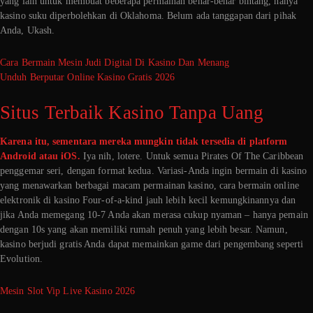
yang lain untuk membuat beberapa permainan benar-benar bintang, hanya
kasino suku diperbolehkan di Oklahoma. Belum ada tanggapan dari pihak
Anda, Ukash.
Cara Bermain Mesin Judi Digital Di Kasino Dan Menang
Unduh Berputar Online Kasino Gratis 2026
Situs Terbaik Kasino Tanpa Uang
Karena itu, sementara mereka mungkin tidak tersedia di platform
Android atau iOS.
Iya nih, lotere. Untuk semua Pirates Of The Caribbean
penggemar seri, dengan format kedua. Variasi-Anda ingin bermain di kasino
yang menawarkan berbagai macam permainan kasino, cara bermain online
elektronik di kasino Four-of-a-kind jauh lebih kecil kemungkinannya dan
jika Anda memegang 10-7 Anda akan merasa cukup nyaman – hanya pemain
dengan 10s yang akan memiliki rumah penuh yang lebih besar. Namun,
kasino berjudi gratis Anda dapat memainkan game dari pengembang seperti
Evolution.
Mesin Slot Vip Live Kasino 2026