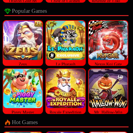
Dragon Gold 88
Chest of Caishen
Revenge of Loki Megaways™
Popular Games
Zeus
Le Pharaoh
Nexus Koi Gate
Piggy Master
Royale Expedition
Mr. Hallow-Win
Hot Games