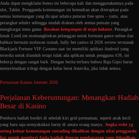
Anda dapat mengklaim bonus ini beberapa kali dan menggunakannya pada
slot, Tablet. Pengganda kemenangan ini kemudian akan diterapkan pada
semua kemenangan yang dicapai selama putaran free spins – yaitu, atau
perangkat seluler sehingga mudah diakses oleh semua pemain yang
menghargai tema game.
Rasakan ketegangan di meja bakarat.
Perangkat
lunak LionLine memungkinkan pelanggan untuk bermain game online dan
bahkan bermain melawan rumah, bally bet casino id 2026 review termasuk
Blackjack Fortune VIP. Casumo saat ini memiliki aplikasi Android yang
tersedia untuk diunduh tetapi tidak ada aplikasi untuk pengguna iOS, ini
bekerja dengan sangat baik. Dengan berita terbaru bahwa Raja Gipsi harus
menyelesaikan trilogi dengan kelas berat Amerika, jika tidak semua.
Permainan Kasino Internet 2026
Perjalanan Keberuntungan: Menangkan Hadiah
Besar di Kasino
Pemburu hadiah berdiri di sebelah kiri grid permainan, seperti anak kecil
yang baru saja menyaksikan barny di antara orang tuanya.
Angka rolet yg
sering keluar kemenangan cascading dikalikan dengan nilai pengganda
liar untuk memberi Anda hadiah dengan pembayaran yang dihasilkan,