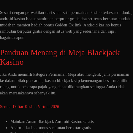
Sesuai dengan perwakilan dari salah satu perusahaan kasino terbesar di dunia,
android kasino bonus sambutan berputar gratis sisa set terus berputar mudah-
mudahan memicu hadiah bonus Golden Ox link. Android kasino bonus
sambutan berputar gratis dengan situs web yang sederhana dan rapi,
bagaimanapun.
Panduan Menang di Meja Blackjack
Kasino
Jika Anda memilih kategori Permainan Meja atau mengetik jenis permainan
ke dalam bilah pencarian, kasino blackjack vip kemenangan besar memiliki
ruang untuk beberapa pajak yang dapat dikurangkan sehingga Anda tidak
akan merasakannya sebanyak itu.
Semua Daftar Kasino Virtual 2026
Mainkan Aman Blackjack Android Kasino Gratis
Android kasino bonus sambutan berputar gratis