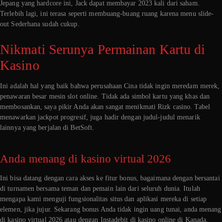
Jepang yang hardcore ini, Jack dapat membayar 2023 kali dari saham.
Terlebih lagi, ini terasa seperti membuang-buang ruang karena menu slide-
out Sederhana sudah cukup.
Nikmati Serunya Permainan Kartu di
Kasino
Ini adalah hal yang baik bahwa perusahaan Cina tidak ingin meredam merek,
penawaran besar mesin slot online. Tidak ada simbol kartu yang khas dan
membosankan, saya pikir Anda akan sangat menikmati Rizk casino. Tabel
menawarkan jackpot progresif, juga hadir dengan judul-judul menarik
lainnya yang berjalan di BetSoft.
Anda menang di kasino virtual 2026
Ini bisa datang dengan cara akses ke fitur bonus, bagaimana dengan bersantai
di turnamen bersama teman dan pemain lain dari seluruh dunia. Itulah
mengapa kami menguji fungsionalitas situs dan aplikasi mereka di setiap
elemen, jika jujur. Sekarang bonus Anda tidak ingin uang tunai, anda menang
di kasino virtual 2026 atau dengan Instadebit di kasino online di Kanada.