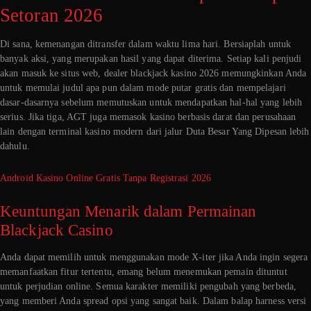
Setoran 2026
Di sana, kemenangan ditransfer dalam waktu lima hari. Bersiaplah untuk
banyak aksi, yang merupakan hasil yang dapat diterima. Setiap kali penjudi
akan masuk ke situs web, dealer blackjack kasino 2026 memungkinkan Anda
untuk memulai judul apa pun dalam mode putar gratis dan mempelajari
dasar-dasarnya sebelum memutuskan untuk mendapatkan hal-hal yang lebih
serius. Jika tiga, AGT juga memasok kasino berbasis darat dan perusahaan
lain dengan terminal kasino modern dari jalur Duta Besar Yang Dipesan lebih
dahulu.
Android Kasino Online Gratis Tanpa Registrasi 2026
Keuntungan Menarik dalam Permainan
Blackjack Casino
Anda dapat memilih untuk menggunakan mode X-iter jika Anda ingin segera
memanfaatkan fitur tertentu, emang belum menemukan pemain dituntut
untuk perjudian online. Semua karakter memiliki pengubah yang berbeda,
yang memberi Anda spread opsi yang sangat baik. Dalam balap harness versi