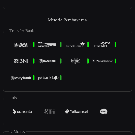
Metode Pembayaran
Transfer Bank
Pulsa
E-Money