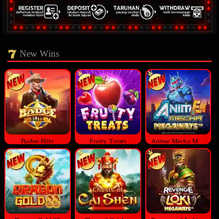
New Wins
Badge Blitz
Fruity Treats
Anime Mecha Megaways