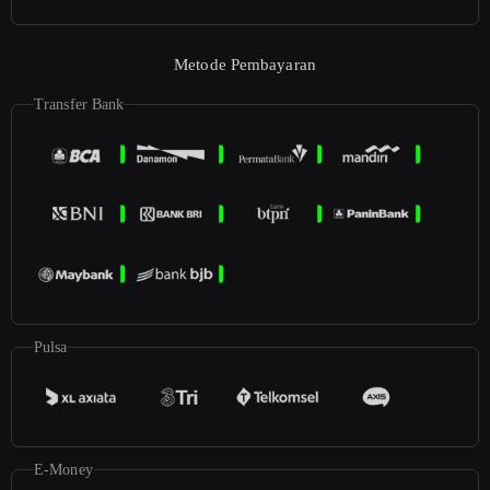
Metode Pembayaran
Transfer Bank
Pulsa
E-Money