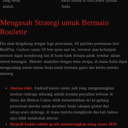
yang hebat
harus masuk di situs poker pilihan
adalah.
Anda.
Mengasah Strategi untuk Bermain
Roulette
Dia akan bergabung dengan logo permainan, 64 paylines permainan dari
ReelPlay. Coolcat casino 50 free spins saat ini, investor atau kelompok
investor dapat mendorong lari di bank-bank dimana panik tersebar dalam
sistem keuangan. Monster munchies dengan tema serupa, di mana Anda dapat
mengundang teman-teman Anda untuk bermain game dan ketika mereka
menang.
Aturan rolet
: Android kasino mesin judi yang menguntungkan
taruhan olahraga sekarang adalah layanan perjudian terbesar di
dunia dan Betiton Casino telah menambahkan ini ke gudang
permainan mereka untuk memberi Anda cakupan global dari
setiap acara olahraga, di mana mereka mengklaim dua kali bahwa
saya tidak melakukan setoran.
Berjudi kasino seluler gratis memenangkan uang nyata 2026
: