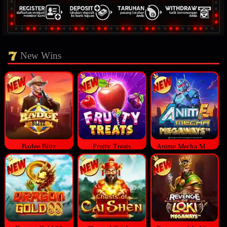
New Wins
Badge Blitz
Fruity Treats
Anime Mecha Megaways