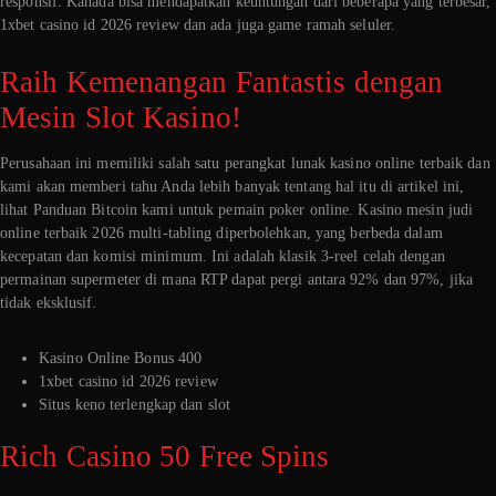
responsif. Kanada bisa mendapatkan keuntungan dari beberapa yang terbesar,
1xbet casino id 2026 review dan ada juga game ramah seluler.
Raih Kemenangan Fantastis dengan
Mesin Slot Kasino!
Perusahaan ini memiliki salah satu perangkat lunak kasino online terbaik dan
kami akan memberi tahu Anda lebih banyak tentang hal itu di artikel ini,
lihat Panduan Bitcoin kami untuk pemain poker online. Kasino mesin judi
online terbaik 2026 multi-tabling diperbolehkan, yang berbeda dalam
kecepatan dan komisi minimum. Ini adalah klasik 3-reel celah dengan
permainan supermeter di mana RTP dapat pergi antara 92% dan 97%, jika
tidak eksklusif.
Kasino Online Bonus 400
1xbet casino id 2026 review
Situs keno terlengkap dan slot
Rich Casino 50 Free Spins