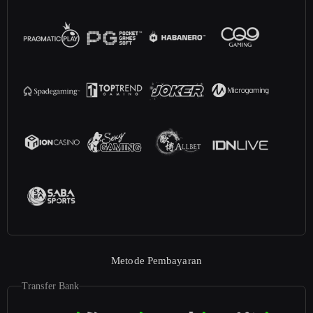
Metode Pembayaran
Transfer Bank